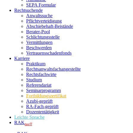
SEPA Formular
Rechtsuchende
Anwaltssuche
Pflichtverteidigung
Abschiebehaft-Beistände
Berater-Pool
Schlichtungsstelle
Vermittlungen
Beschwerden
Vertrauensschadenfonds
Karriere
Praktikum
Rechtsanwalts­fachangestellte
Rechtsfachwirte
Studium
Referendariat
Seminarprogramm
Fortbildungszertifikat
Azubi-geprüft
RA-Fach-geprüft
Dozententätigkeit
Leichte Sprache
RAK
tuell