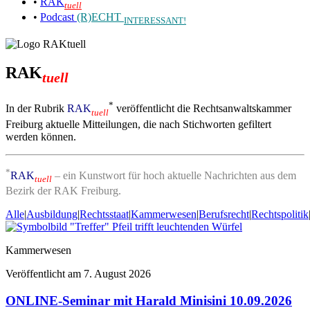
•
RAK
tuell
•
Podcast
(R)ECHT
INTERESSANT!
RAK
tuell
*
In der Rubrik
RAK
veröffentlicht die Rechtsanwaltskammer
tuell
Freiburg aktuelle Mitteilungen, die nach Stichworten gefiltert
werden können.
*
RAK
– ein Kunstwort für hoch aktuelle Nachrichten aus dem
tuell
Bezirk der RAK Freiburg.
Alle
|
Ausbildung
|
Rechtsstaat
|
Kammerwesen
|
Berufsrecht
|
Rechtspolitik
Kammerwesen
Veröffentlicht am
7. August 2026
ONLINE-Seminar mit Harald Minisini 10.09.2026