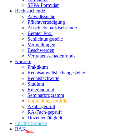
SEPA Formular
Rechtsuchende
Anwaltssuche
Pflichtverteidigung
Abschiebehaft-Beistände
Berater-Pool
Schlichtungsstelle
Vermittlungen
Beschwerden
Vertrauensschadenfonds
Karriere
Praktikum
Rechtsanwalts­fachangestellte
Rechtsfachwirte
Studium
Referendariat
Seminarprogramm
Fortbildungszertifikat
Azubi-geprüft
RA-Fach-geprüft
Dozententätigkeit
Leichte Sprache
RAK
tuell