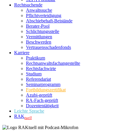
Rechtsuchende
Anwaltssuche
Pflichtverteidigung
Abschiebehaft-Beistände
Berater-Pool
Schlichtungsstelle
Vermittlungen
Beschwerden
Vertrauensschadenfonds
Karriere
Praktikum
Rechtsanwalts­fachangestellte
Rechtsfachwirte
Studium
Referendariat
Seminarprogramm
Fortbildungszertifikat
Azubi-geprüft
RA-Fach-geprüft
Dozententätigkeit
Leichte Sprache
RAK
tuell