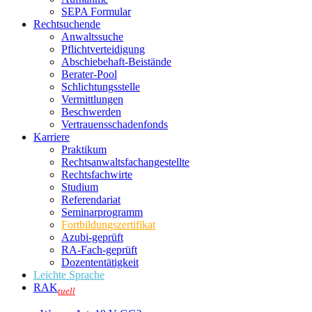
SEPA Formular
Rechtsuchende
Anwaltssuche
Pflichtverteidigung
Abschiebehaft-Beistände
Berater-Pool
Schlichtungsstelle
Vermittlungen
Beschwerden
Vertrauensschadenfonds
Karriere
Praktikum
Rechtsanwalts­fachangestellte
Rechtsfachwirte
Studium
Referendariat
Seminarprogramm
Fortbildungszertifikat
Azubi-geprüft
RA-Fach-geprüft
Dozententätigkeit
Leichte Sprache
RAK
tuell