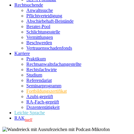
Rechtsuchende
Anwaltssuche
Pflichtverteidigung
Abschiebehaft-Beistände
Berater-Pool
Schlichtungsstelle
Vermittlungen
Beschwerden
Vertrauensschadenfonds
Karriere
Praktikum
Rechtsanwalts­fachangestellte
Rechtsfachwirte
Studium
Referendariat
Seminarprogramm
Fortbildungszertifikat
Azubi-geprüft
RA-Fach-geprüft
Dozententätigkeit
Leichte Sprache
RAK
tuell