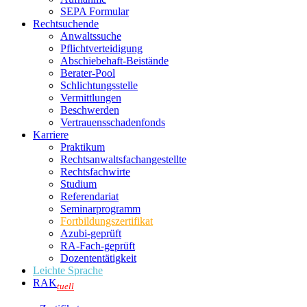
SEPA Formular
Rechtsuchende
Anwaltssuche
Pflichtverteidigung
Abschiebehaft-Beistände
Berater-Pool
Schlichtungsstelle
Vermittlungen
Beschwerden
Vertrauensschadenfonds
Karriere
Praktikum
Rechtsanwalts­fachangestellte
Rechtsfachwirte
Studium
Referendariat
Seminarprogramm
Fortbildungszertifikat
Azubi-geprüft
RA-Fach-geprüft
Dozententätigkeit
Leichte Sprache
RAK
tuell