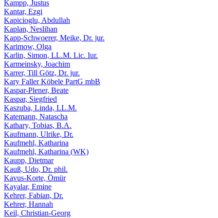
Kampp, Justus
Kantar, Ezgi
Kapicioglu, Abdullah
Kaplan, Neslihan
Kapp-Schwoerer, Meike, Dr. jur.
Karimow, Olga
Karlin, Simon, LL.M. Lic. Iur.
Karmeinsky, Joachim
Karrer, Till Götz, Dr. jur.
Kary Faller Köbele PartG mbB
Kaspar-Plener, Beate
Kaspar, Siegfried
Kaszuba, Linda, LL.M.
Katemann, Natascha
Kathary, Tobias, B.A.
Kaufmann, Ulrike, Dr.
Kaufmehl, Katharina
Kaufmehl, Katharina (WK)
Kaupp, Dietmar
Kauß, Udo, Dr. phil.
Kavus-Korte, Ömür
Kayalar, Emine
Kehrer, Fabian, Dr.
Kehrer, Hannah
Keil, Christian-Georg