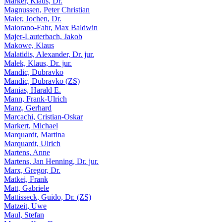
Märker, Klaus, Dr.
Magnussen, Peter Christian
Maier, Jochen, Dr.
Maiorano-Fahr, Max Baldwin
Majer-Lauterbach, Jakob
Makowe, Klaus
Malatidis, Alexander, Dr. jur.
Malek, Klaus, Dr. jur.
Mandic, Dubravko
Mandic, Dubravko (ZS)
Manias, Harald E.
Mann, Frank-Ulrich
Manz, Gerhard
Marcachi, Cristian-Oskar
Markert, Michael
Marquardt, Martina
Marquardt, Ulrich
Martens, Anne
Martens, Jan Henning, Dr. jur.
Marx, Gregor, Dr.
Matkei, Frank
Matt, Gabriele
Mattisseck, Guido, Dr. (ZS)
Matzeit, Uwe
Maul, Stefan