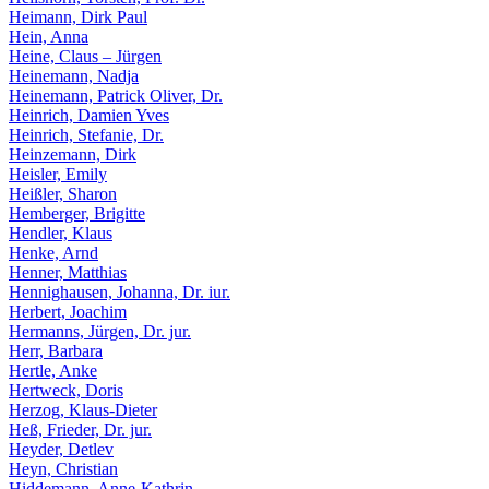
Heimann, Dirk Paul
Hein, Anna
Heine, Claus – Jürgen
Heinemann, Nadja
Heinemann, Patrick Oliver, Dr.
Heinrich, Damien Yves
Heinrich, Stefanie, Dr.
Heinzemann, Dirk
Heisler, Emily
Heißler, Sharon
Hemberger, Brigitte
Hendler, Klaus
Henke, Arnd
Henner, Matthias
Hennighausen, Johanna, Dr. iur.
Herbert, Joachim
Hermanns, Jürgen, Dr. jur.
Herr, Barbara
Hertle, Anke
Hertweck, Doris
Herzog, Klaus-Dieter
Heß, Frieder, Dr. jur.
Heyder, Detlev
Heyn, Christian
Hiddemann, Anne-Kathrin