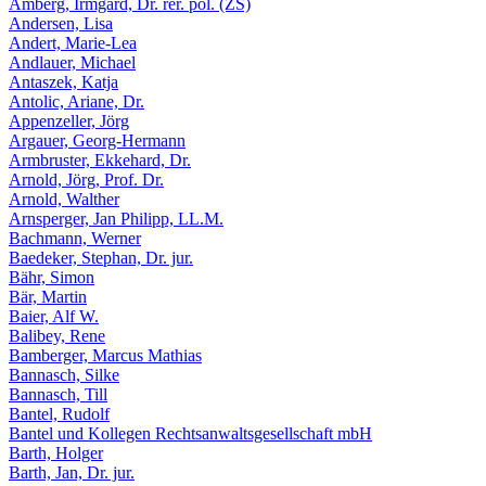
Amberg, Irmgard, Dr. rer. pol. (ZS)
Andersen, Lisa
Andert, Marie-Lea
Andlauer, Michael
Antaszek, Katja
Antolic, Ariane, Dr.
Appenzeller, Jörg
Argauer, Georg-Hermann
Armbruster, Ekkehard, Dr.
Arnold, Jörg, Prof. Dr.
Arnold, Walther
Arnsperger, Jan Philipp, LL.M.
Bachmann, Werner
Baedeker, Stephan, Dr. jur.
Bähr, Simon
Bär, Martin
Baier, Alf W.
Balibey, Rene
Bamberger, Marcus Mathias
Bannasch, Silke
Bannasch, Till
Bantel, Rudolf
Bantel und Kollegen Rechtsanwaltsgesellschaft mbH
Barth, Holger
Barth, Jan, Dr. jur.