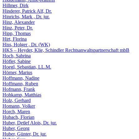
Hillmer, Dirk
Hinderer, Patrick Alf, Dr.
Hinrichs, Mark , Dr. jur.
Hinz, Alexander
Hinz, Peter, Dr.
Hipp, Thomas
Hirt, Florina
Hiss, Holger , Dr. (WK)
HKS – Heyder, Klie, Schindler Rechtsanwaltspartnerschaft mbB
Hoch, Sabrina
Höfler, Sabine
Hoegl, Sebastian, LL.M.
Hörner, Marius
Hoffmann, Nadine
Hoffmann, Ruben
Hofmann, Frank
Hohkamp, Matthias
Holz, Gerhard
Homann, Volker
Horch, Maren
Hubach, Florian
Huber, Detlef Alois, Dr. jur.
Huber, Georg
Huber, Günter, Dr. jur.