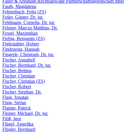
Faller & Abraham Rechtsanwälte Partnerschaftsgesellschaft mbB
Fauth, Magdalena
Fehrenbach, Felix (ZS)
Feiler, Günter, Dr. jur.
Feldmann, Cornelia, Dr. jur.
Felsner, Marcus Matthias, Dr.
Fessel, Maximilian
Fiebig, Benjamin (ZS)
Figlestahler, Holger
Findenegg, Hannah
Fingerle, Christoph, Dr. jur.
Fischer, Annabell
Fischer, Bernhard, Dr. jur.
Fischer, Bettina
Fischer, Christian
Fischer, Christian (ZS)
Fischer, Robert
Fischer, Stephan, Dr.
Flaig, Jonatan
Flaig, Stefan
Flamm, Patrick
Fleiner, Michael, Dr. jur.
Flöß, Igor
Flügel, Angelika
Flügler, Bernhard