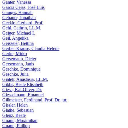
Ganter, Vanessa
Garcia Cejas, José Luis
Gauges, Hannah
Gebauer, Jonathan
Geckle, Gerhard, Prof.
Gehl, Cathrin, LL.M.
Geiger, Michael I.
Geil, Angelika
Geisseler, Bettina
Gerber-Krause, Claudia Helene
Gerke, Mirko
Gersemann, Dieter
Gersemann, Janis
Geschke, Dominique
Geschke, Julia
Gialeli, Anastasia, LL.M.
Gibbs, Beate Elisabeth
Giesa, Kai-Oliver, Dr.
Giesselmann, Emanuel
Gillmeister, Ferdinand, Prof. Dr. jur.
Gissler, Helen
Glathe, Sebastian
Glenz, Beate
Gnann, Maximilian
Gnann, Philipp