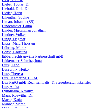
Lieber, Tobias, Dr.
Liebold, Dirk, Dr.
Lieder, Horst
Lilienthal, Sophie
Liman, Johanna (ZS)
Lindenmaier, Laura
Linder, Maximilian Jonathan
Lindner, Volker
Lingg, Dagmar
Lipps, Marc Thorsten
Löhring, Moritz
Lohse, Christina
lübbert rechtsanwälte Partnerschaft mbB
Lütkemeier-Schmitz, Jutta
Luisi, Leon
Lusebrink, Heiko
Lutz, Theresa
Lux , Katharina, LL.M.
Lux PartG mbB Rechtsanwalts- & Steuerberatungskanzlei
Luz, Anika
Lyublinska, Nataliya
Maas, Roswitha, Dr.
Macor, Katja
Männer, Martin