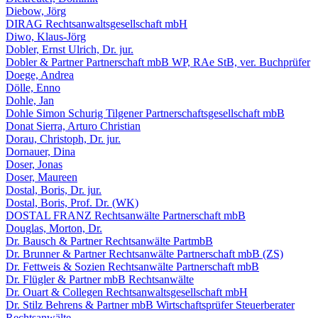
Diebow, Jörg
DIRAG Rechtsanwaltsgesellschaft mbH
Diwo, Klaus-Jörg
Dobler, Ernst Ulrich, Dr. jur.
Dobler & Partner Partnerschaft mbB WP, RAe StB, ver. Buchprüfer
Doege, Andrea
Dölle, Enno
Dohle, Jan
Dohle Simon Schurig Tilgener Partnerschaftsgesellschaft mbB
Donat Sierra, Arturo Christian
Dorau, Christoph, Dr. jur.
Dornauer, Dina
Doser, Jonas
Doser, Maureen
Dostal, Boris, Dr. jur.
Dostal, Boris, Prof. Dr. (WK)
DOSTAL FRANZ Rechtsanwälte Partnerschaft mbB
Douglas, Morton, Dr.
Dr. Bausch & Partner Rechtsanwälte PartmbB
Dr. Brunner & Partner Rechtsanwälte Partnerschaft mbB (ZS)
Dr. Fettweis & Sozien Rechtsanwälte Partnerschaft mbB
Dr. Flügler & Partner mbB Rechtsanwälte
Dr. Ouart & Collegen Rechtsanwaltsgesellschaft mbH
Dr. Stilz Behrens & Partner mbB Wirtschaftsprüfer Steuerberater
Rechtsanwälte