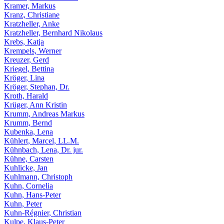
Kramer, Markus
Kranz, Christiane
Kratzheller, Anke
Kratzheller, Bernhard Nikolaus
Krebs, Katja
Krempels, Werner
Kreuzer, Gerd
Kriegel, Bettina
Kröger, Lina
Kröger, Stephan, Dr.
Kroth, Harald
Krüger, Ann Kristin
Krumm, Andreas Markus
Krumm, Bernd
Kubenka, Lena
Kühlert, Marcel, LL.M.
Kühnbach, Lena, Dr. jur.
Kühne, Carsten
Kuhlicke, Jan
Kuhlmann, Christoph
Kuhn, Cornelia
Kuhn, Hans-Peter
Kuhn, Peter
Kuhn-Régnier, Christian
Kulpe, Klaus-Peter