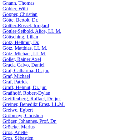
Gnann, Thomas
Göhler, Willi
Göpper, Christian
Götte, Bertolt, Dr.
Göttler-Rosset, Irmgard
Göttler-Seibold, Alice, LL.M.
Göttsching, Lilian
Götz, Hellmut, Dr.
Götz, Matthias, LL.M.
Götz, Michael, LL.M.
Goller, Rainer Axel
Gracia Calvo, Daniel
Graf, Catharina, Dr. jur.
Graf, Michael
Graf, Patrick
Graff, Helmut, Dr. jur.
Graßhoff, Robert-Dylan
Greiffenberg, Raffael, Dr. jur.
Greiner, Benedikt Ernst, LL.M.
Greiwe, Egbert
Gröbmayr, Christina
Gröger, Johannes, Prof. Dr.
Gröteke, Marius
Gros, Anette
Gros, Sébastien