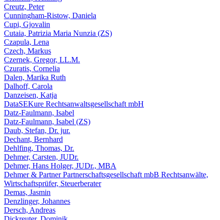
Creutz, Peter
Cunningham-Ristow, Daniela
Cupi, Gjovalin
Cutaia, Patrizia Maria Nunzia (ZS)
Czapula, Lena
Czech, Markus
Czernek, Gregor, LL.M.
Czuratis, Cornelia
Dalen, Marika Ruth
Dalhoff, Carola
Danzeisen, Katja
DataSEKure Rechtsanwaltsgesellschaft mbH
Datz-Faulmann, Isabel
Datz-Faulmann, Isabel (ZS)
Daub, Stefan, Dr. jur.
Dechant, Bernhard
Dehlfing, Thomas, Dr.
Dehmer, Carsten, JUDr.
Dehmer, Hans Holger, JUDr., MBA
Dehmer & Partner Partnerschaftsgesellschaft mbB Rechtsanwälte,
Wirtschaftsprüfer, Steuerberater
Demas, Jasmin
Denzlinger, Johannes
Dersch, Andreas
Dickreuter, Dominik