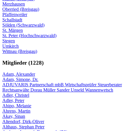
Merzhausen
Oberried (Breisgau)
Pfaffenweiler
Schallstadt
Sölden (Schwarzwald)
St. Märgen
St. Peter (Hochschwarzwald)
Stegen
Umkirch
Wittnau (Breisgau)
Mitglieder (1228)
Adam, Alexander
Adam, Simone, Dr.
ADJUVARIS Partnerschaft mbB Wirtschaftsprüfer Steuerberater
Rechtsanwälte Dorau Müller Sander Unseld Wannenwetsch
Adler, Christel
Adler, Peter
Ahipo, Melanie
Ahrens, Martin
Akay, Sinan
Altendorf, Dirk-Oliver
Althaus, Stephan Peter