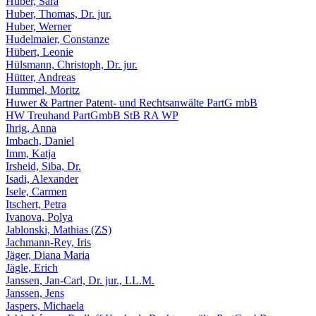
Huber, Sara
Huber, Thomas, Dr. jur.
Huber, Werner
Hudelmaier, Constanze
Hübert, Leonie
Hülsmann, Christoph, Dr. jur.
Hütter, Andreas
Hummel, Moritz
Huwer & Partner Patent- und Rechtsanwälte PartG mbB
HW Treuhand PartGmbB StB RA WP
Ihrig, Anna
Imbach, Daniel
Imm, Katja
Irsheid, Siba, Dr.
Isadi, Alexander
Isele, Carmen
Itschert, Petra
Ivanova, Polya
Jablonski, Mathias (ZS)
Jachmann-Rey, Iris
Jäger, Diana Maria
Jägle, Erich
Janssen, Jan-Carl, Dr. jur., LL.M.
Janssen, Jens
Jaspers, Michaela