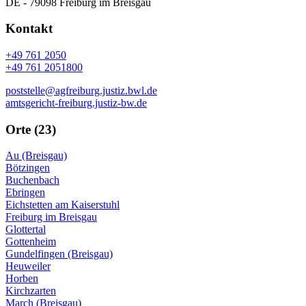
DE - 79098 Freiburg im Breisgau
Kontakt
+49 761 2050
+49 761 2051800
poststelle@agfreiburg.justiz.bwl.de
amtsgericht-freiburg.justiz-bw.de
Orte (23)
Au (Breisgau)
Bötzingen
Buchenbach
Ebringen
Eichstetten am Kaiserstuhl
Freiburg im Breisgau
Glottertal
Gottenheim
Gundelfingen (Breisgau)
Heuweiler
Horben
Kirchzarten
March (Breisgau)