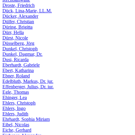
Droste, Friedrich
Dück, Lina-Marie, LL.M.
Dücker, Alexander
Dülfer, Christian
Düring, Brigitta
Dürr, Hella
Dürst, Nicole
Düsselberg, Jörg
Dunkel, Christoph
Dunkel, Dagmar, Dr.
Dusi, Ricarda
Eberhardt, Gabriele
Ebert, Katharina
Ebner, Roland
Edelbluth, Markus, Dr. jur.
Effenberger, Julius, Dr. iur.
Egle, Thomas
Ehinger, Lea
Ehlers, Christoph
Ehlers, Ingo
Ehlers, Judith
Ehrhardt, Sophia Miriam
Eibel, Nicolas
Eiche, Gerhard