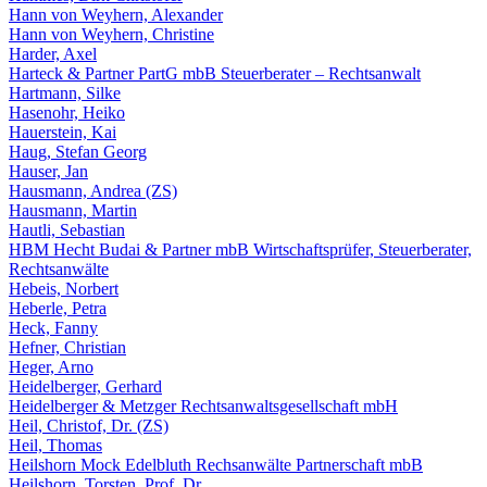
Hann von Weyhern, Alexander
Hann von Weyhern, Christine
Harder, Axel
Harteck & Partner PartG mbB Steuerberater – Rechtsanwalt
Hartmann, Silke
Hasenohr, Heiko
Hauerstein, Kai
Haug, Stefan Georg
Hauser, Jan
Hausmann, Andrea (ZS)
Hausmann, Martin
Hautli, Sebastian
HBM Hecht Budai & Partner mbB Wirtschaftsprüfer, Steuerberater,
Rechtsanwälte
Hebeis, Norbert
Heberle, Petra
Heck, Fanny
Hefner, Christian
Heger, Arno
Heidelberger, Gerhard
Heidelberger & Metzger Rechtsanwaltsgesellschaft mbH
Heil, Christof, Dr. (ZS)
Heil, Thomas
Heilshorn Mock Edelbluth Rechsanwälte Partnerschaft mbB
Heilshorn, Torsten, Prof. Dr.