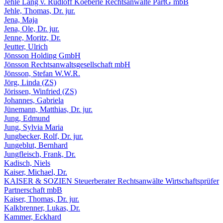
Jehle Láng v. Rudloff Koeberle Rechtsanwälte PartG mbB
Jehle, Thomas, Dr. jur.
Jena, Maja
Jena, Ole, Dr. jur.
Jenne, Moritz, Dr.
Jeutter, Ulrich
Jönsson Holding GmbH
Jönsson Rechtsanwaltsgesellschaft mbH
Jönsson, Stefan W.W.R.
Jörg, Linda (ZS)
Jörissen, Winfried (ZS)
Johannes, Gabriela
Jünemann, Matthias, Dr. jur.
Jung, Edmund
Jung, Sylvia Maria
Jungbecker, Rolf, Dr. jur.
Jungeblut, Bernhard
Jungfleisch, Frank, Dr.
Kadisch, Niels
Kaiser, Michael, Dr.
KAISER & SOZIEN Steuerberater Rechtsanwälte Wirtschaftsprüfer
Partnerschaft mbB
Kaiser, Thomas, Dr. jur.
Kalkbrenner, Lukas, Dr.
Kammer, Eckhard