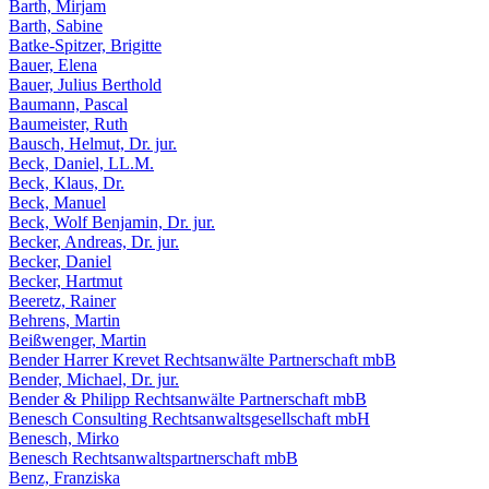
Barth, Mirjam
Barth, Sabine
Batke-Spitzer, Brigitte
Bauer, Elena
Bauer, Julius Berthold
Baumann, Pascal
Baumeister, Ruth
Bausch, Helmut, Dr. jur.
Beck, Daniel, LL.M.
Beck, Klaus, Dr.
Beck, Manuel
Beck, Wolf Benjamin, Dr. jur.
Becker, Andreas, Dr. jur.
Becker, Daniel
Becker, Hartmut
Beeretz, Rainer
Behrens, Martin
Beißwenger, Martin
Bender Harrer Krevet Rechtsanwälte Partnerschaft mbB
Bender, Michael, Dr. jur.
Bender & Philipp Rechtsanwälte Partnerschaft mbB
Benesch Consulting Rechtsanwaltsgesellschaft mbH
Benesch, Mirko
Benesch Rechtsanwaltspartnerschaft mbB
Benz, Franziska