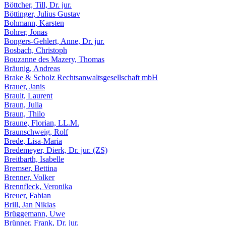
Böttcher, Till, Dr. jur.
Böttinger, Julius Gustav
Bohmann, Karsten
Bohrer, Jonas
Bongers-Gehlert, Anne, Dr. jur.
Bosbach, Christoph
Bouzanne des Mazery, Thomas
Bräunig, Andreas
Brake & Scholz Rechtsanwaltsgesellschaft mbH
Brauer, Janis
Brault, Laurent
Braun, Julia
Braun, Thilo
Braune, Florian, LL.M.
Braunschweig, Rolf
Brede, Lisa-Maria
Bredemeyer, Dierk, Dr. jur. (ZS)
Breitbarth, Isabelle
Bremser, Bettina
Brenner, Volker
Brennfleck, Veronika
Breuer, Fabian
Brill, Jan Niklas
Brüggemann, Uwe
Brünner, Frank, Dr. jur.