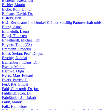
Eichener, Alexander
Eichler, Martin
Eicke, Rolf, Dr. jur.
Einhaus, David, Dr.
Eisfeld, Ben
ELC Rechtsanwälte Dunkel Krämer Schällig Partnerschaft mbB
Elting, Anna
Emmeluth, Laura
Engel, Thorsten
Engelhardt, Michael, Dr.
Englert, Thilo (ZS)
Erdmann, Frederik
Ernst, Stefan, Prof. Dr. jur.
Erschig, Nicolai
Eschenburg, Klaus, Dr.
Escher, Martin
Eschwe, Olga
Evers, Marc Eduard
Evers, Patrick T.
F&A RA-GmbH
Fahl, Christoph, Dr. jur.
Fahlteich, Ron, Dr.
Fahrländer, Jan-Jakob
Faißt, Manuel
Falk, Hannelore