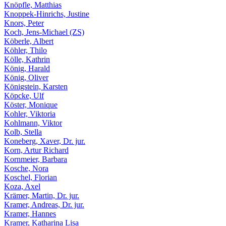
Knöpfle, Matthias
Knoppek-Hinrichs, Justine
Knors, Peter
Koch, Jens-Michael (ZS)
Köberle, Albert
Köhler, Thilo
Kölle, Kathrin
König, Harald
König, Oliver
Königstein, Karsten
Köpcke, Ulf
Köster, Monique
Kohler, Viktoria
Kohlmann, Viktor
Kolb, Stella
Koneberg, Xaver, Dr. jur.
Korn, Artur Richard
Kornmeier, Barbara
Kosche, Nora
Koschel, Florian
Koza, Axel
Krämer, Martin, Dr. jur.
Kramer, Andreas, Dr. jur.
Kramer, Hannes
Kramer, Katharina Lisa