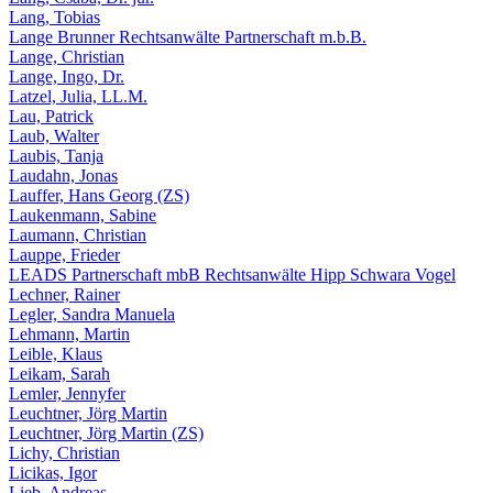
Lang, Tobias
Lange Brunner Rechtsanwälte Partnerschaft m.b.B.
Lange, Christian
Lange, Ingo, Dr.
Latzel, Julia, LL.M.
Lau, Patrick
Laub, Walter
Laubis, Tanja
Laudahn, Jonas
Lauffer, Hans Georg (ZS)
Laukenmann, Sabine
Laumann, Christian
Lauppe, Frieder
LEADS Partnerschaft mbB Rechtsanwälte Hipp Schwara Vogel
Lechner, Rainer
Legler, Sandra Manuela
Lehmann, Martin
Leible, Klaus
Leikam, Sarah
Lemler, Jennyfer
Leuchtner, Jörg Martin
Leuchtner, Jörg Martin (ZS)
Lichy, Christian
Licikas, Igor
Lieb, Andreas