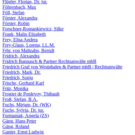
Flügler, Florian, Dr. jur.
Föhrenbach, Max
Föll, Stefan
Förster, Alexandra
Förster, Robin
Forschner-Romankiewicz, Silke
Frank, Malin Elisabeth
Frey, Elisa Andrea
Frey-Glaus, Lorena, LL.M.
Frhr. von Maltzahn, Berndt
Fridrich, Alexandra
Fridrich Bannasch & Partner Rechtsanwälte mbB
Friedrich Graf von Westphalen & Partner mbB | Rechtsanwälte
Friedrich, Mark, Dr.
Friedrich, Sonja
Frische, Gerhard Karl
Fritz, Monika
Frogier de Ponlevoy, Thibault
Froß, Stefan, B.A.
Fuchs, Mirjam, Dr. (WK)
Fuchs, Sylvia, Dr. jur.
Furmaniak, Angela (ZS)
Gäng, Hans Peter
Gäng, Roland
Ganter, Ernst Ludwig