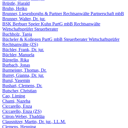
Brüstle, Harald
Bruhn, Heiko
Brunner, Liesenborghs & Partner Rechtsanwälte Partnerschaft mbB
Brunner, Walter, Dr. jur.
BSK Berbuer Speier Kuhn PartG mbB Rechtsanwälte
Wirtschaftsprüfer Steuerberater
Buchholz, Tanja
Bücheler & Kollegen PartG mbB Steuerberater Wirtschaftsprüfer
Rechtsanwälte (ZS)
Büchler, Frank, Dr. jur.
Büchler, Manuela
Bürgelin, Rika
Burbach, Jonas
Burmeister, Thomas, Dr.
Burret, Gianna, Dr. jur.
Burul, Yasemin
Bushart, Clemens, Dr.
Butscher, Christian
Cao, Liming
Chami, Nazeha
Ciccarello, Enza
Ciccarello, Enza (ZS)
Citron-Weber, Thaddäa
Clausnitzer, Martin, Dr. jur., LL.M.
Clemens, Henning