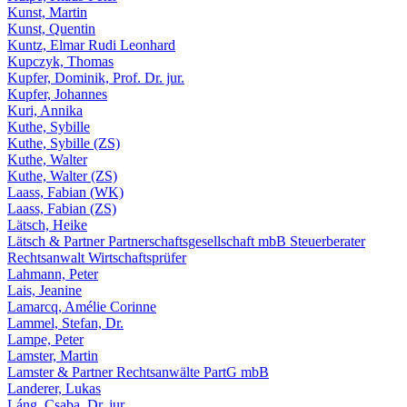
Kunst, Martin
Kunst, Quentin
Kuntz, Elmar Rudi Leonhard
Kupczyk, Thomas
Kupfer, Dominik, Prof. Dr. jur.
Kupfer, Johannes
Kuri, Annika
Kuthe, Sybille
Kuthe, Sybille (ZS)
Kuthe, Walter
Kuthe, Walter (ZS)
Laass, Fabian (WK)
Laass, Fabian (ZS)
Lätsch, Heike
Lätsch & Partner Partnerschaftsgesellschaft mbB Steuerberater
Rechtsanwalt Wirtschaftsprüfer
Lahmann, Peter
Lais, Jeanine
Lamarcq, Amélie Corinne
Lammel, Stefan, Dr.
Lampe, Peter
Lamster, Martin
Lamster & Partner Rechtsanwälte PartG mbB
Landerer, Lukas
Láng, Csaba, Dr. jur.