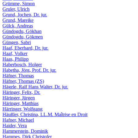
Grümme, Simon
Gruler, Ulrich
Grund, Jochen, Dr. jur.
Grund, Mareike
Gülck, Andreas
Gündogdu, Gökhan
Gündogdu, Gökmen
Güngen, Sabri
Haaf, Eberhard, Dr. jur.
Haaf, Volker
Haas, Philipp
Haberbosch, Holger
Habetha, Jörg, Prof. Dr. jur.
Häfner, Thomas
Häfner, Thomas (ZS)
Hägele, Ralf Hans Walter, Dr. jur.
Häringer, Felix, Dr.
Häringer, Jürgen
Häringer, Matthias
Härringer, Wolfgang
Häußler, Christina, LL.M. Maîtrise en Droit
Hafner, Michael
Haider, Vera
Hammerstein, Dominik
Hammes, Dirk Christofer