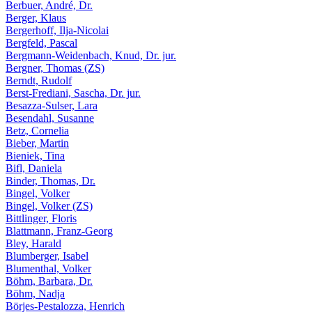
Berbuer, André, Dr.
Berger, Klaus
Bergerhoff, Ilja-Nicolai
Bergfeld, Pascal
Bergmann-Weidenbach, Knud, Dr. jur.
Bergner, Thomas (ZS)
Berndt, Rudolf
Berst-Frediani, Sascha, Dr. jur.
Besazza-Sulser, Lara
Besendahl, Susanne
Betz, Cornelia
Bieber, Martin
Bieniek, Tina
Bifl, Daniela
Binder, Thomas, Dr.
Bingel, Volker
Bingel, Volker (ZS)
Bittlinger, Floris
Blattmann, Franz-Georg
Bley, Harald
Blumberger, Isabel
Blumenthal, Volker
Böhm, Barbara, Dr.
Böhm, Nadja
Börjes-Pestalozza, Henrich