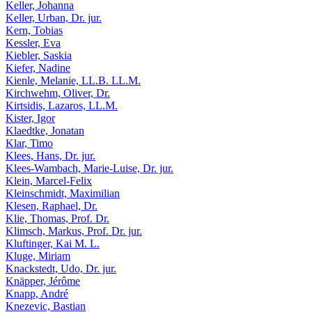
Keller, Johanna
Keller, Urban, Dr. jur.
Kern, Tobias
Kessler, Eva
Kiebler, Saskia
Kiefer, Nadine
Kienle, Melanie, LL.B. LL.M.
Kirchwehm, Oliver, Dr.
Kirtsidis, Lazaros, LL.M.
Kister, Igor
Klaedtke, Jonatan
Klar, Timo
Klees, Hans, Dr. jur.
Klees-Wambach, Marie-Luise, Dr. jur.
Klein, Marcel-Felix
Kleinschmidt, Maximilian
Klesen, Raphael, Dr.
Klie, Thomas, Prof. Dr.
Klimsch, Markus, Prof. Dr. jur.
Kluftinger, Kai M. L.
Kluge, Miriam
Knackstedt, Udo, Dr. jur.
Knäpper, Jérôme
Knapp, André
Knezevic, Bastian