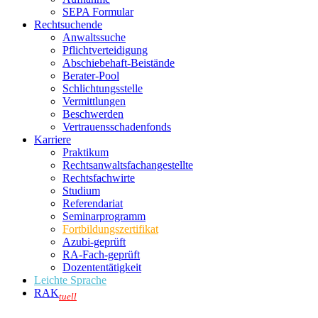
SEPA Formular
Rechtsuchende
Anwaltssuche
Pflichtverteidigung
Abschiebehaft-Beistände
Berater-Pool
Schlichtungsstelle
Vermittlungen
Beschwerden
Vertrauensschadenfonds
Karriere
Praktikum
Rechtsanwalts­fachangestellte
Rechtsfachwirte
Studium
Referendariat
Seminarprogramm
Fortbildungszertifikat
Azubi-geprüft
RA-Fach-geprüft
Dozententätigkeit
Leichte Sprache
RAK
tuell