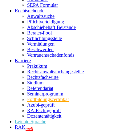
SEPA Formular
Rechtsuchende
Anwaltssuche
Pflichtverteidigung
Abschiebehaft-Beistände
Berater-Pool
Schlichtungsstelle
Vermittlungen
Beschwerden
Vertrauensschadenfonds
Karriere
Praktikum
Rechtsanwalts­fachangestellte
Rechtsfachwirte
Studium
Referendariat
Seminarprogramm
Fortbildungszertifikat
Azubi-geprüft
RA-Fach-geprüft
Dozententätigkeit
Leichte Sprache
RAK
tuell