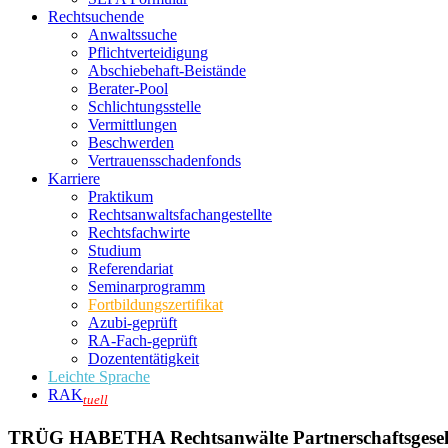
Rechtsuchende
Anwaltssuche
Pflichtverteidigung
Abschiebehaft-Beistände
Berater-Pool
Schlichtungsstelle
Vermittlungen
Beschwerden
Vertrauensschadenfonds
Karriere
Praktikum
Rechtsanwalts­fachangestellte
Rechtsfachwirte
Studium
Referendariat
Seminarprogramm
Fortbildungszertifikat
Azubi-geprüft
RA-Fach-geprüft
Dozententätigkeit
Leichte Sprache
RAK
tuell
TRÜG HABETHA Rechtsanwälte Partnerschaftsgesel