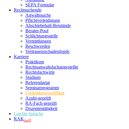
SEPA Formular
Rechtsuchende
Anwaltssuche
Pflichtverteidigung
Abschiebehaft-Beistände
Berater-Pool
Schlichtungsstelle
Vermittlungen
Beschwerden
Vertrauensschadenfonds
Karriere
Praktikum
Rechtsanwalts­fachangestellte
Rechtsfachwirte
Studium
Referendariat
Seminarprogramm
Fortbildungszertifikat
Azubi-geprüft
RA-Fach-geprüft
Dozententätigkeit
Leichte Sprache
RAK
tuell