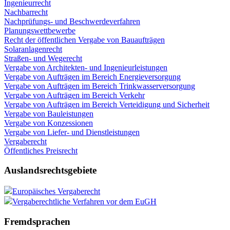
Ingenieurrecht
Nachbarrecht
Nachprüfungs- und Beschwerdeverfahren
Planungswettbewerbe
Recht der öffentlichen Vergabe von Bauaufträgen
Solaranlagenrecht
Straßen- und Wegerecht
Vergabe von Architekten- und Ingenieurleistungen
Vergabe von Aufträgen im Bereich Energieversorgung
Vergabe von Aufträgen im Bereich Trinkwasserversorgung
Vergabe von Aufträgen im Bereich Verkehr
Vergabe von Aufträgen im Bereich Verteidigung und Sicherheit
Vergabe von Bauleistungen
Vergabe von Konzessionen
Vergabe von Liefer- und Dienstleistungen
Vergaberecht
Öffentliches Preisrecht
Auslandsrechtsgebiete
Europäisches Vergaberecht
Vergaberechtliche Verfahren vor dem EuGH
Fremdsprachen