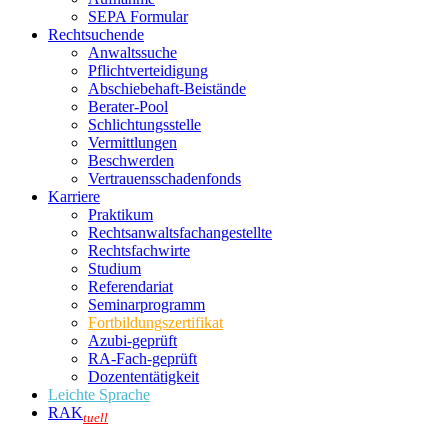
SEPA Formular
Rechtsuchende
Anwaltssuche
Pflichtverteidigung
Abschiebehaft-Beistände
Berater-Pool
Schlichtungsstelle
Vermittlungen
Beschwerden
Vertrauensschadenfonds
Karriere
Praktikum
Rechtsanwalts­fachangestellte
Rechtsfachwirte
Studium
Referendariat
Seminarprogramm
Fortbildungszertifikat
Azubi-geprüft
RA-Fach-geprüft
Dozententätigkeit
Leichte Sprache
RAK
tuell