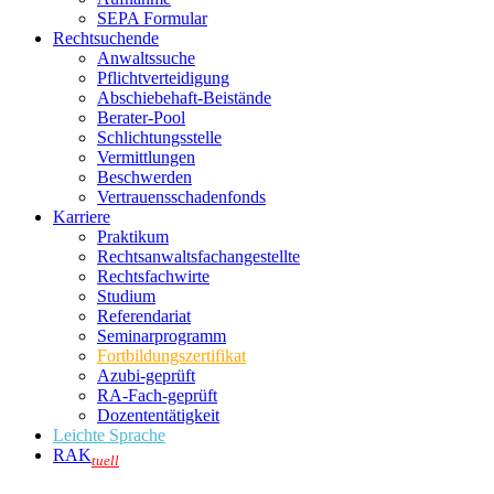
SEPA Formular
Rechtsuchende
Anwaltssuche
Pflichtverteidigung
Abschiebehaft-Beistände
Berater-Pool
Schlichtungsstelle
Vermittlungen
Beschwerden
Vertrauensschadenfonds
Karriere
Praktikum
Rechtsanwalts­fachangestellte
Rechtsfachwirte
Studium
Referendariat
Seminarprogramm
Fortbildungszertifikat
Azubi-geprüft
RA-Fach-geprüft
Dozententätigkeit
Leichte Sprache
RAK
tuell