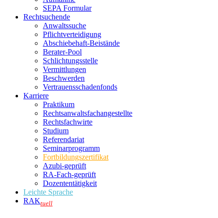
SEPA Formular
Rechtsuchende
Anwaltssuche
Pflichtverteidigung
Abschiebehaft-Beistände
Berater-Pool
Schlichtungsstelle
Vermittlungen
Beschwerden
Vertrauensschadenfonds
Karriere
Praktikum
Rechtsanwalts­fachangestellte
Rechtsfachwirte
Studium
Referendariat
Seminarprogramm
Fortbildungszertifikat
Azubi-geprüft
RA-Fach-geprüft
Dozententätigkeit
Leichte Sprache
RAK
tuell