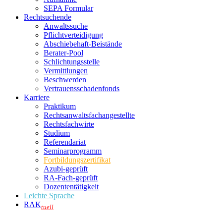
SEPA Formular
Rechtsuchende
Anwaltssuche
Pflichtverteidigung
Abschiebehaft-Beistände
Berater-Pool
Schlichtungsstelle
Vermittlungen
Beschwerden
Vertrauensschadenfonds
Karriere
Praktikum
Rechtsanwalts­fachangestellte
Rechtsfachwirte
Studium
Referendariat
Seminarprogramm
Fortbildungszertifikat
Azubi-geprüft
RA-Fach-geprüft
Dozententätigkeit
Leichte Sprache
RAK
tuell