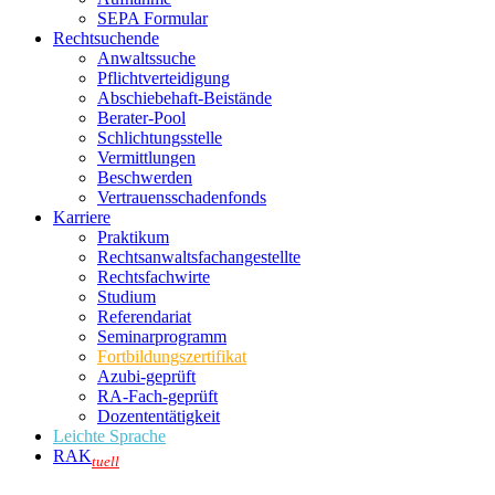
SEPA Formular
Rechtsuchende
Anwaltssuche
Pflichtverteidigung
Abschiebehaft-Beistände
Berater-Pool
Schlichtungsstelle
Vermittlungen
Beschwerden
Vertrauensschadenfonds
Karriere
Praktikum
Rechtsanwalts­fachangestellte
Rechtsfachwirte
Studium
Referendariat
Seminarprogramm
Fortbildungszertifikat
Azubi-geprüft
RA-Fach-geprüft
Dozententätigkeit
Leichte Sprache
RAK
tuell