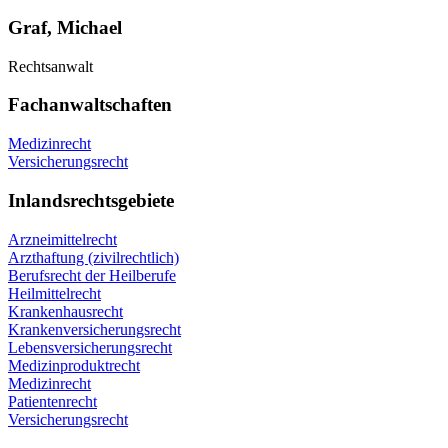
Graf, Michael
Rechtsanwalt
Fachanwaltschaften
Medizinrecht
Versicherungsrecht
Inlandsrechtsgebiete
Arzneimittelrecht
Arzthaftung (zivilrechtlich)
Berufsrecht der Heilberufe
Heilmittelrecht
Krankenhausrecht
Krankenversicherungsrecht
Lebensversicherungsrecht
Medizinproduktrecht
Medizinrecht
Patientenrecht
Versicherungsrecht