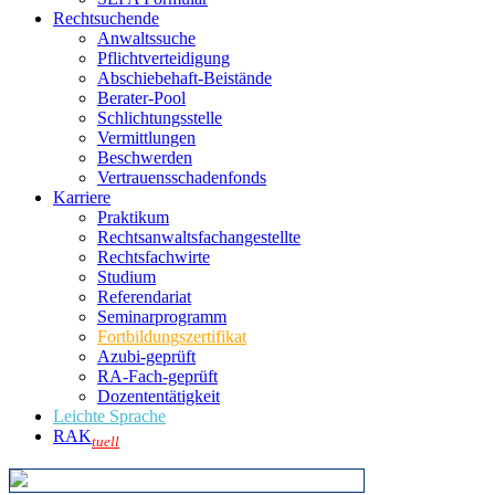
Rechtsuchende
Anwaltssuche
Pflichtverteidigung
Abschiebehaft-Beistände
Berater-Pool
Schlichtungsstelle
Vermittlungen
Beschwerden
Vertrauensschadenfonds
Karriere
Praktikum
Rechtsanwalts­fachangestellte
Rechtsfachwirte
Studium
Referendariat
Seminarprogramm
Fortbildungszertifikat
Azubi-geprüft
RA-Fach-geprüft
Dozententätigkeit
Leichte Sprache
RAK
tuell