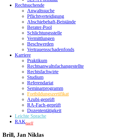
Rechtsuchende
Anwaltssuche
Pflichtverteidigung
Abschiebehaft-Beistände
Berater-Pool
Schlichtungsstelle
Vermittlungen
Beschwerden
Vertrauensschadenfonds
Karriere
Praktikum
Rechtsanwalts­fachangestellte
Rechtsfachwirte
Studium
Referendariat
Seminarprogramm
Fortbildungszertifikat
Azubi-geprüft
RA-Fach-geprüft
Dozententätigkeit
Leichte Sprache
RAK
tuell
Brill, Jan Niklas