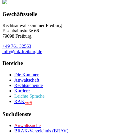
Geschäftsstelle
Rechtsanwaltskammer Freiburg
Eisenbahnstraße 66
79098 Freiburg
+49 761 32563
info@rak-freiburg.de
Bereiche
Die Kammer
Anwaltschaft
Rechtsuchende
Karriere
Leichte Sprache
RAK
tuell
Suchdienste
Anwaltssuche
BRAK-Verzeichnis (BRAV)