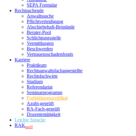
SEPA Formular
Rechtsuchende
Anwaltssuche
Pflichtverteidigung
Abschiebehaft-Beistände
Berater-Pool
Schlichtungsstelle
Vermittlungen
Beschwerden
Vertrauensschadenfonds
Karriere
Praktikum
Rechtsanwalts­fachangestellte
Rechtsfachwirte
Studium
Referendariat
Seminarprogramm
Fortbildungszertifikat
Azubi-geprüft
RA-Fach-geprüft
Dozententätigkeit
Leichte Sprache
RAK
tuell