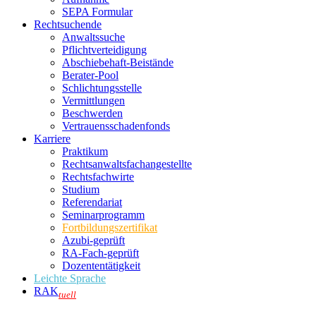
SEPA Formular
Rechtsuchende
Anwaltssuche
Pflichtverteidigung
Abschiebehaft-Beistände
Berater-Pool
Schlichtungsstelle
Vermittlungen
Beschwerden
Vertrauensschadenfonds
Karriere
Praktikum
Rechtsanwalts­fachangestellte
Rechtsfachwirte
Studium
Referendariat
Seminarprogramm
Fortbildungszertifikat
Azubi-geprüft
RA-Fach-geprüft
Dozententätigkeit
Leichte Sprache
RAK
tuell