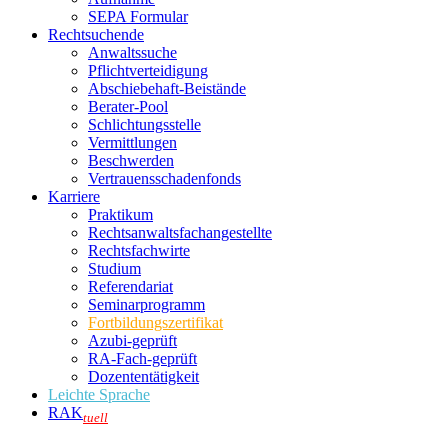
SEPA Formular
Rechtsuchende
Anwaltssuche
Pflichtverteidigung
Abschiebehaft-Beistände
Berater-Pool
Schlichtungsstelle
Vermittlungen
Beschwerden
Vertrauensschadenfonds
Karriere
Praktikum
Rechtsanwalts­fachangestellte
Rechtsfachwirte
Studium
Referendariat
Seminarprogramm
Fortbildungszertifikat
Azubi-geprüft
RA-Fach-geprüft
Dozententätigkeit
Leichte Sprache
RAK
tuell