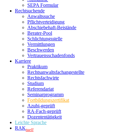
SEPA Formular
Rechtsuchende
Anwaltssuche
Pflichtverteidigung
Abschiebehaft-Beistände
Berater-Pool
Schlichtungsstelle
Vermittlungen
Beschwerden
Vertrauensschadenfonds
Karriere
Praktikum
Rechtsanwalts­fachangestellte
Rechtsfachwirte
Studium
Referendariat
Seminarprogramm
Fortbildungszertifikat
Azubi-geprüft
RA-Fach-geprüft
Dozententätigkeit
Leichte Sprache
RAK
tuell