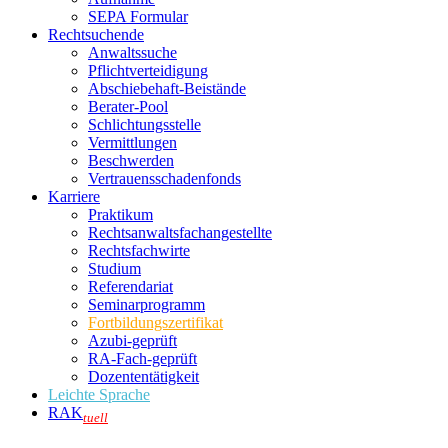
SEPA Formular
Rechtsuchende
Anwaltssuche
Pflichtverteidigung
Abschiebehaft-Beistände
Berater-Pool
Schlichtungsstelle
Vermittlungen
Beschwerden
Vertrauensschadenfonds
Karriere
Praktikum
Rechtsanwalts­fachangestellte
Rechtsfachwirte
Studium
Referendariat
Seminarprogramm
Fortbildungszertifikat
Azubi-geprüft
RA-Fach-geprüft
Dozententätigkeit
Leichte Sprache
RAK
tuell