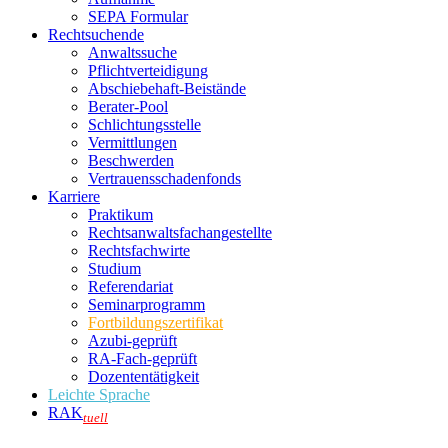
SEPA Formular
Rechtsuchende
Anwaltssuche
Pflichtverteidigung
Abschiebehaft-Beistände
Berater-Pool
Schlichtungsstelle
Vermittlungen
Beschwerden
Vertrauensschadenfonds
Karriere
Praktikum
Rechtsanwalts­fachangestellte
Rechtsfachwirte
Studium
Referendariat
Seminarprogramm
Fortbildungszertifikat
Azubi-geprüft
RA-Fach-geprüft
Dozententätigkeit
Leichte Sprache
RAK
tuell