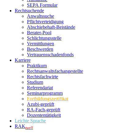
SEPA Formular
Rechtsuchende
Anwaltssuche
Pflichtverteidigung
Abschiebehaft-Beistände
Berater-Pool
Schlichtungsstelle
Vermittlungen
Beschwerden
Vertrauensschadenfonds
Karriere
Praktikum
Rechtsanwalts­fachangestellte
Rechtsfachwirte
Studium
Referendariat
Seminarprogramm
Fortbildungszertifikat
Azubi-geprüft
RA-Fach-geprüft
Dozententätigkeit
Leichte Sprache
RAK
tuell