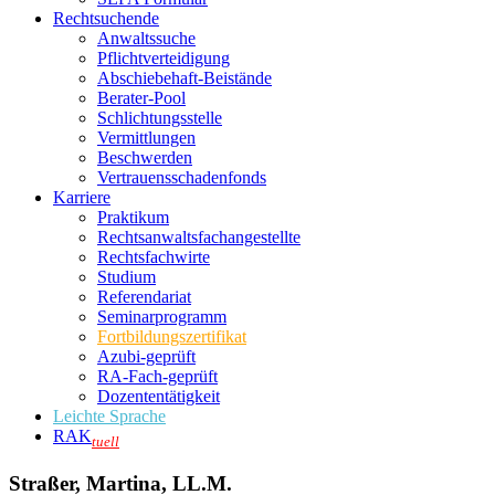
Rechtsuchende
Anwaltssuche
Pflichtverteidigung
Abschiebehaft-Beistände
Berater-Pool
Schlichtungsstelle
Vermittlungen
Beschwerden
Vertrauensschadenfonds
Karriere
Praktikum
Rechtsanwalts­fachangestellte
Rechtsfachwirte
Studium
Referendariat
Seminarprogramm
Fortbildungszertifikat
Azubi-geprüft
RA-Fach-geprüft
Dozententätigkeit
Leichte Sprache
RAK
tuell
Straßer, Martina, LL.M.