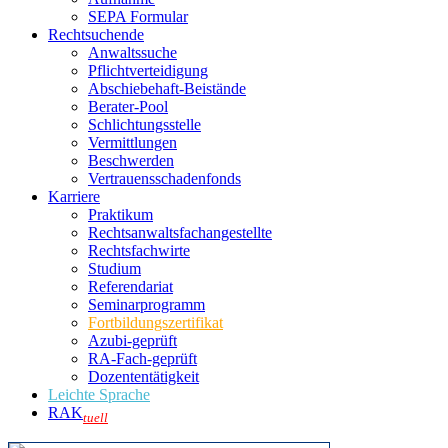
SEPA Formular
Rechtsuchende
Anwaltssuche
Pflichtverteidigung
Abschiebehaft-Beistände
Berater-Pool
Schlichtungsstelle
Vermittlungen
Beschwerden
Vertrauensschadenfonds
Karriere
Praktikum
Rechtsanwalts­fachangestellte
Rechtsfachwirte
Studium
Referendariat
Seminarprogramm
Fortbildungszertifikat
Azubi-geprüft
RA-Fach-geprüft
Dozententätigkeit
Leichte Sprache
RAK
tuell