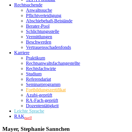
Rechtsuchende
Anwaltssuche
Pflichtverteidigung
Abschiebehaft-Beistände
Berater-Pool
Schlichtungsstelle
Vermittlungen
Beschwerden
Vertrauensschadenfonds
Karriere
Praktikum
Rechtsanwalts­fachangestellte
Rechtsfachwirte
Studium
Referendariat
Seminarprogramm
Fortbildungszertifikat
Azubi-geprüft
RA-Fach-geprüft
Dozententätigkeit
Leichte Sprache
RAK
tuell
Mayer, Stephanie Sannchen