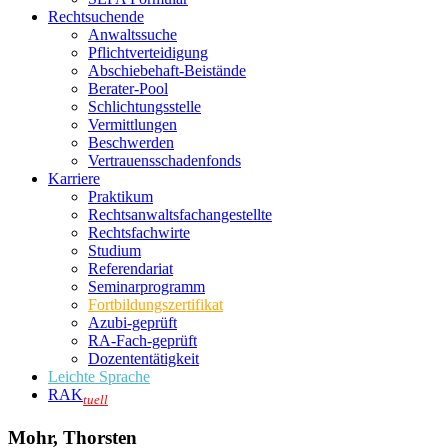
Rechtsuchende
Anwaltssuche
Pflichtverteidigung
Abschiebehaft-Beistände
Berater-Pool
Schlichtungsstelle
Vermittlungen
Beschwerden
Vertrauensschadenfonds
Karriere
Praktikum
Rechtsanwalts­fachangestellte
Rechtsfachwirte
Studium
Referendariat
Seminarprogramm
Fortbildungszertifikat
Azubi-geprüft
RA-Fach-geprüft
Dozententätigkeit
Leichte Sprache
RAK
tuell
Mohr, Thorsten