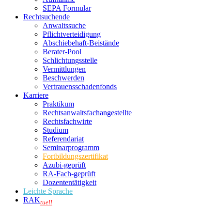
SEPA Formular
Rechtsuchende
Anwaltssuche
Pflichtverteidigung
Abschiebehaft-Beistände
Berater-Pool
Schlichtungsstelle
Vermittlungen
Beschwerden
Vertrauensschadenfonds
Karriere
Praktikum
Rechtsanwalts­fachangestellte
Rechtsfachwirte
Studium
Referendariat
Seminarprogramm
Fortbildungszertifikat
Azubi-geprüft
RA-Fach-geprüft
Dozententätigkeit
Leichte Sprache
RAK
tuell