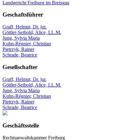
Landgericht Freiburg im Breisgau
Geschaftsführer
Graff, Helmut, Dr. jur.
Göttler-Seibold, Alice, LL.M.
Jung, Sylvia Maria
Kuhn-Régnier, Christian
Pietrzyk, Rainer
Schrade, Beatrice
Gesellschafter
Graff, Helmut, Dr. jur.
Göttler-Seibold, Alice, LL.M.
Jung, Sylvia Maria
Kuhn-Régnier, Christian
Pietrzyk, Rainer
Schrade, Beatrice
Geschäftsstelle
Rechtsanwaltskammer Freiburg