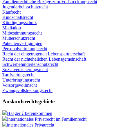
Familienrechtliche Bezüge zum Vollstreckungsrecht
Jugendarbeitsschutzrecht
Kaufrecht
Kindschaftsrecht
Kündigungsschutz
Mediation
Mitbestimmungsrecht
Mutterschutzrecht
Patientenverfügungen
Personalvertretungsrecht
Recht der eingetragenen Lebenspartnerschaft
Recht der nichtehelichen Lebensgemeinschaft
Schwerbehindertenschutzrecht
Sozialversicherungsrecht
Tarifvertragsrecht
Unterbringungsrecht
Vorsorgevollmacht
Zwangsvollstreckungsrecht
Auslandsrechtsgebiete
Haager Übereinkommen
Internationales Privatrecht im Familienrecht
internationales Privatrecht