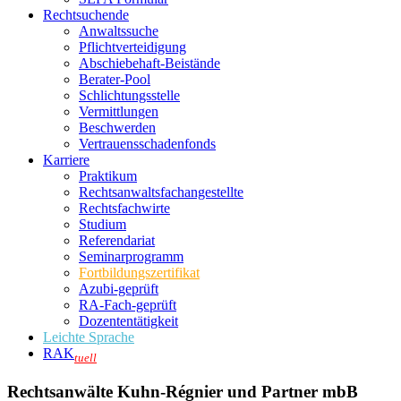
Rechtsuchende
Anwaltssuche
Pflichtverteidigung
Abschiebehaft-Beistände
Berater-Pool
Schlichtungsstelle
Vermittlungen
Beschwerden
Vertrauensschadenfonds
Karriere
Praktikum
Rechtsanwalts­fachangestellte
Rechtsfachwirte
Studium
Referendariat
Seminarprogramm
Fortbildungszertifikat
Azubi-geprüft
RA-Fach-geprüft
Dozententätigkeit
Leichte Sprache
RAK
tuell
Rechtsanwälte Kuhn-Régnier und Partner mbB