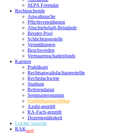
SEPA Formular
Rechtsuchende
Anwaltssuche
Pflichtverteidigung
Abschiebehaft-Beistände
Berater-Pool
Schlichtungsstelle
Vermittlungen
Beschwerden
Vertrauensschadenfonds
Karriere
Praktikum
Rechtsanwalts­fachangestellte
Rechtsfachwirte
Studium
Referendariat
Seminarprogramm
Fortbildungszertifikat
Azubi-geprüft
RA-Fach-geprüft
Dozententätigkeit
Leichte Sprache
RAK
tuell