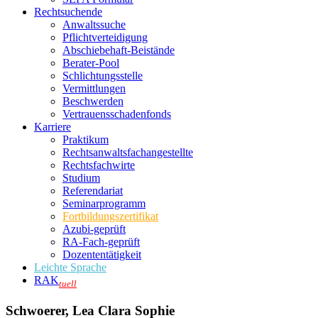
Rechtsuchende
Anwaltssuche
Pflichtverteidigung
Abschiebehaft-Beistände
Berater-Pool
Schlichtungsstelle
Vermittlungen
Beschwerden
Vertrauensschadenfonds
Karriere
Praktikum
Rechtsanwalts­fachangestellte
Rechtsfachwirte
Studium
Referendariat
Seminarprogramm
Fortbildungszertifikat
Azubi-geprüft
RA-Fach-geprüft
Dozententätigkeit
Leichte Sprache
RAK
tuell
Schwoerer, Lea Clara Sophie