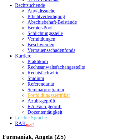
Rechtsuchende
Anwaltssuche
Pflichtverteidigung
Abschiebehaft-Beistände
Berater-Pool
Schlichtungsstelle
Vermittlungen
Beschwerden
Vertrauensschadenfonds
Karriere
Praktikum
Rechtsanwalts­fachangestellte
Rechtsfachwirte
Studium
Referendariat
Seminarprogramm
Fortbildungszertifikat
Azubi-geprüft
RA-Fach-geprüft
Dozententätigkeit
Leichte Sprache
RAK
tuell
Furmaniak, Angela (ZS)