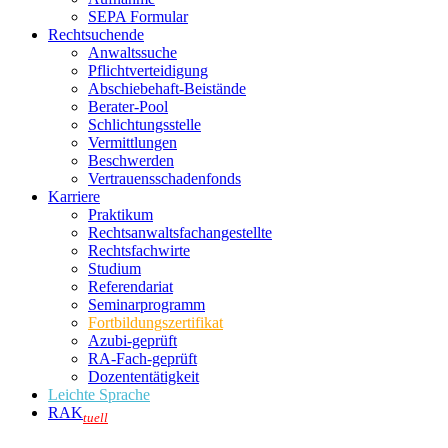
SEPA Formular
Rechtsuchende
Anwaltssuche
Pflichtverteidigung
Abschiebehaft-Beistände
Berater-Pool
Schlichtungsstelle
Vermittlungen
Beschwerden
Vertrauensschadenfonds
Karriere
Praktikum
Rechtsanwalts­fachangestellte
Rechtsfachwirte
Studium
Referendariat
Seminarprogramm
Fortbildungszertifikat
Azubi-geprüft
RA-Fach-geprüft
Dozententätigkeit
Leichte Sprache
RAK
tuell