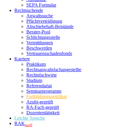
SEPA Formular
Rechtsuchende
Anwaltssuche
Pflichtverteidigung
Abschiebehaft-Beistände
Berater-Pool
Schlichtungsstelle
Vermittlungen
Beschwerden
Vertrauensschadenfonds
Karriere
Praktikum
Rechtsanwalts­fachangestellte
Rechtsfachwirte
Studium
Referendariat
Seminarprogramm
Fortbildungszertifikat
Azubi-geprüft
RA-Fach-geprüft
Dozententätigkeit
Leichte Sprache
RAK
tuell