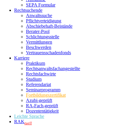
SEPA Formular
Rechtsuchende
Anwaltssuche
Pflichtverteidigung
Abschiebehaft-Beistände
Berater-Pool
Schlichtungsstelle
Vermittlungen
Beschwerden
Vertrauensschadenfonds
Karriere
Praktikum
Rechtsanwalts­fachangestellte
Rechtsfachwirte
Studium
Referendariat
Seminarprogramm
Fortbildungszertifikat
Azubi-geprüft
RA-Fach-geprüft
Dozententätigkeit
Leichte Sprache
RAK
tuell