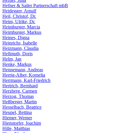
Hefner, Julia
Hefner & Sailer Partnerschaft mbB
Heidegger, Arnulf
Heil, Christof, Dr.
Heim, Ulrike, Dr.
Heimburger, Marcia
Heimburger, Markus
Heines, Digna
Heinrichs, Isabelle
Heizmann, Claudia
Hellmuth, Doris
Helm, Jan
Henke, Markus
Hennemann, Andreas
Herrig-Alber, Kornelia
Herrmann, Karl-Friedrich
Hertrich, Bernhard
Herzberg, Carmen
Herzog, Thomas
Heßberger, Martin
Hesselbach, Beatrice
Heupel, Bettina
Hiemer, Werner
Hienstorfer, Joachim
Hille, Matthias