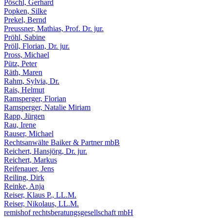
Pöschl, Gerhard
Popken, Silke
Prekel, Bernd
Preussner, Mathias, Prof. Dr. jur.
Pröhl, Sabine
Pröll, Florian, Dr. jur.
Pross, Michael
Pütz, Peter
Räth, Maren
Rahm, Sylvia, Dr.
Rais, Helmut
Ramsperger, Florian
Ramsperger, Natalie Miriam
Rapp, Jürgen
Rau, Irene
Rauser, Michael
Rechtsanwälte Baiker & Partner mbB
Reichert, Hansjörg, Dr. jur.
Reichert, Markus
Reifenauer, Jens
Reiling, Dirk
Reinke, Anja
Reiser, Klaus P., LL.M.
Reiser, Nikolaus, LL.M.
remishof rechtsberatungsgesellschaft mbH