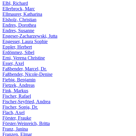
Elbl, Richard
Ellerbrock, Marc
Ellmaurer, Katharina
Elsholz, Christian
Endres, Dorothea
Endres, Susanne
Engeser-Zacharzewski, Jutta
Engesser, Laura Sophie
Eppler, Herbert
Erdönmez, Sibel
Erni, Verena Christine
Esser, Axel
Faßbender, Marcel, Dr.
Faßbender, Nicole-Denise
Fiebig, Benjamin
Fietzek, Andreas
Fink, Markus
Fischer, Rafael
Fischer-Seyfried, Andrea
Fischer, Sonja, Dr.
Flach, Axel
Förster, Frauke
Förster-Weinreich, Britta
Franz, Janina
Franzen, Elmar