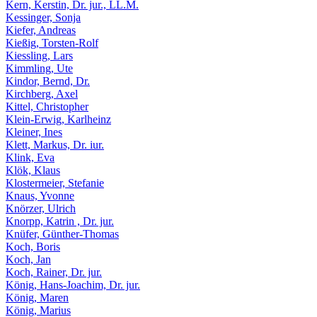
Kern, Kerstin, Dr. jur., LL.M.
Kessinger, Sonja
Kiefer, Andreas
Kießig, Torsten-Rolf
Kiessling, Lars
Kimmling, Ute
Kindor, Bernd, Dr.
Kirchberg, Axel
Kittel, Christopher
Klein-Erwig, Karlheinz
Kleiner, Ines
Klett, Markus, Dr. iur.
Klink, Eva
Klök, Klaus
Klostermeier, Stefanie
Knaus, Yvonne
Knörzer, Ulrich
Knorpp, Katrin , Dr. jur.
Knüfer, Günther-Thomas
Koch, Boris
Koch, Jan
Koch, Rainer, Dr. jur.
König, Hans-Joachim, Dr. jur.
König, Maren
König, Marius