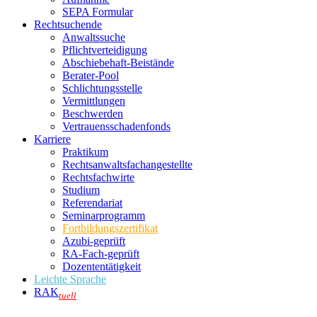
SEPA Formular
Rechtsuchende
Anwaltssuche
Pflichtverteidigung
Abschiebehaft-Beistände
Berater-Pool
Schlichtungsstelle
Vermittlungen
Beschwerden
Vertrauensschadenfonds
Karriere
Praktikum
Rechtsanwalts­fachangestellte
Rechtsfachwirte
Studium
Referendariat
Seminarprogramm
Fortbildungszertifikat
Azubi-geprüft
RA-Fach-geprüft
Dozententätigkeit
Leichte Sprache
RAK
tuell