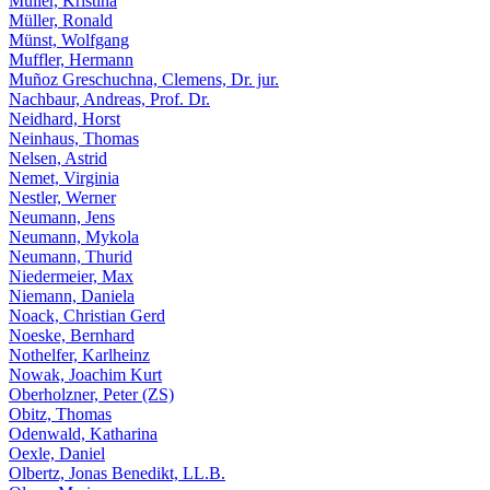
Müller, Kristina
Müller, Ronald
Münst, Wolfgang
Muffler, Hermann
Muñoz Greschuchna, Clemens, Dr. jur.
Nachbaur, Andreas, Prof. Dr.
Neidhard, Horst
Neinhaus, Thomas
Nelsen, Astrid
Nemet, Virginia
Nestler, Werner
Neumann, Jens
Neumann, Mykola
Neumann, Thurid
Niedermeier, Max
Niemann, Daniela
Noack, Christian Gerd
Noeske, Bernhard
Nothelfer, Karlheinz
Nowak, Joachim Kurt
Oberholzner, Peter (ZS)
Obitz, Thomas
Odenwald, Katharina
Oexle, Daniel
Olbertz, Jonas Benedikt, LL.B.