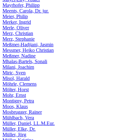
Mayrhofer, Philipp
Meents, Carola, Dr. jur.
Meier, Philip
Merker, Ingrid
Merle, Oliver
Merz, Christian
Merz, Stephanie
Meßmer-Hadjiani, Jasmin
Messmer, Heiko Christian
Meßmer, Nadine
Mhalas-Bartels, Sonali
Milani, Joachim
Miric, Sven
Misol, Harald
Möhrle, Clemens
Mölter, Horst
Mohr, Ernst
Montigny, Petra
Moos, Klaus
Mosbrugger, Rainer
Mühlbach, Vera
Müller, Daniel, LL.M.Eur.
Müller, Elke, Dr.
Müller, Jörg