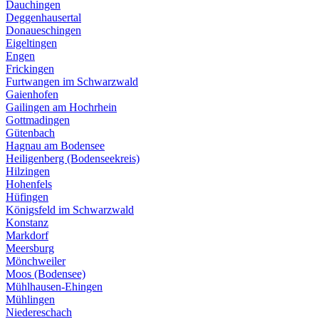
Dauchingen
Deggenhausertal
Donaueschingen
Eigeltingen
Engen
Frickingen
Furtwangen im Schwarzwald
Gaienhofen
Gailingen am Hochrhein
Gottmadingen
Gütenbach
Hagnau am Bodensee
Heiligenberg (Bodenseekreis)
Hilzingen
Hohenfels
Hüfingen
Königsfeld im Schwarzwald
Konstanz
Markdorf
Meersburg
Mönchweiler
Moos (Bodensee)
Mühlhausen-Ehingen
Mühlingen
Niedereschach