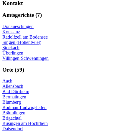
Kontakt
Amtsgerichte (7)
Donaueschingen
Konstanz
Radolfzell am Bodensee
Singen (Hohentwiel)
Stockach
Überlingen
Villingen-Schwenningen
Orte (59)
Aach
Allensbach
Bad Dürrheim
Bermatingen
Blumberg
Bodman-Ludwigshafen
Bräunlingen
Brigachtal
Büsingen am Hochrhein
Daisendorf