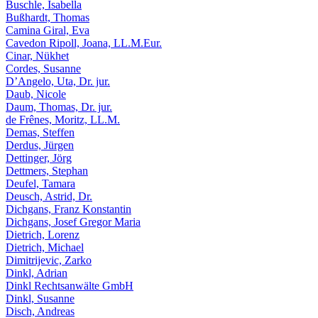
Buschle, Isabella
Bußhardt, Thomas
Camina Giral, Eva
Cavedon Ripoll, Joana, LL.M.Eur.
Cinar, Nükhet
Cordes, Susanne
D’Angelo, Uta, Dr. jur.
Daub, Nicole
Daum, Thomas, Dr. jur.
de Frênes, Moritz, LL.M.
Demas, Steffen
Derdus, Jürgen
Dettinger, Jörg
Dettmers, Stephan
Deufel, Tamara
Deusch, Astrid, Dr.
Dichgans, Franz Konstantin
Dichgans, Josef Gregor Maria
Dietrich, Lorenz
Dietrich, Michael
Dimitrijevic, Zarko
Dinkl, Adrian
Dinkl Rechtsanwälte GmbH
Dinkl, Susanne
Disch, Andreas