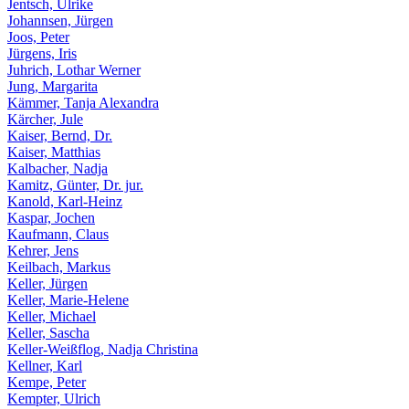
Jentsch, Ulrike
Johannsen, Jürgen
Joos, Peter
Jürgens, Iris
Juhrich, Lothar Werner
Jung, Margarita
Kämmer, Tanja Alexandra
Kärcher, Jule
Kaiser, Bernd, Dr.
Kaiser, Matthias
Kalbacher, Nadja
Kamitz, Günter, Dr. jur.
Kanold, Karl-Heinz
Kaspar, Jochen
Kaufmann, Claus
Kehrer, Jens
Keilbach, Markus
Keller, Jürgen
Keller, Marie-Helene
Keller, Michael
Keller, Sascha
Keller-Weißflog, Nadja Christina
Kellner, Karl
Kempe, Peter
Kempter, Ulrich