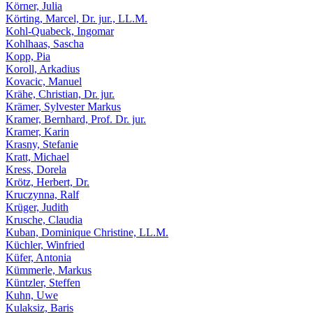
Körner, Julia
Körting, Marcel, Dr. jur., LL.M.
Kohl-Quabeck, Ingomar
Kohlhaas, Sascha
Kopp, Pia
Koroll, Arkadius
Kovacic, Manuel
Krähe, Christian, Dr. jur.
Krämer, Sylvester Markus
Kramer, Bernhard, Prof. Dr. jur.
Kramer, Karin
Krasny, Stefanie
Kratt, Michael
Kress, Dorela
Krötz, Herbert, Dr.
Kruczynna, Ralf
Krüger, Judith
Krusche, Claudia
Kuban, Dominique Christine, LL.M.
Küchler, Winfried
Küfer, Antonia
Kümmerle, Markus
Küntzler, Steffen
Kuhn, Uwe
Kulaksiz, Baris