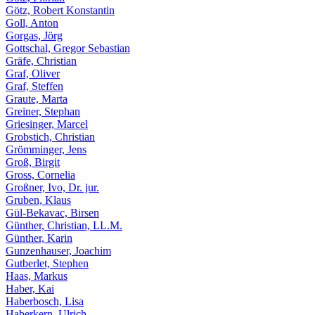
Götz, Robert Konstantin
Goll, Anton
Gorgas, Jörg
Gottschal, Gregor Sebastian
Gräfe, Christian
Graf, Oliver
Graf, Steffen
Graute, Marta
Greiner, Stephan
Griesinger, Marcel
Grobstich, Christian
Grömminger, Jens
Groß, Birgit
Gross, Cornelia
Großner, Ivo, Dr. jur.
Gruben, Klaus
Gül-Bekavac, Birsen
Günther, Christian, LL.M.
Günther, Karin
Gunzenhauser, Joachim
Gutberlet, Stephen
Haas, Markus
Haber, Kai
Haberbosch, Lisa
Haberkern, Ulrich