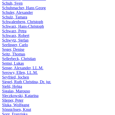
Schuh, Sven
Schuhmacher, Hans Georg
Schuler, Alexander
Schulz, Tamara
Schwalenberg, Christoph
Schwarz, Hans-Christoph
Schwarz, Petra
Schwarz, Robert
Schwytz, Stefan
Seelinger, Carlo
Seger, Denise
Seitz, Thomas
Sellerbeck, Christian
Semsi, Lukas
Senge, Alexander, LL.M.
Serowy, Ellen, LL.M.
Seyfried, Jochen
Siegel, Ruth Christina, Dr. jur.
Siehl, Helga
Sigalas, Marouso
Sleczkowski, Katarina
Slieper, Peter
Sluka, Wolfgang
Sönnichsen, Knut
Sorg, Franziska