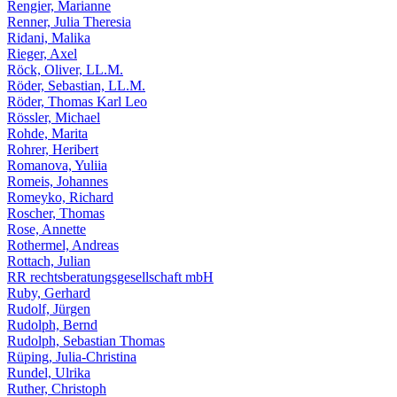
Rengier, Marianne
Renner, Julia Theresia
Ridani, Malika
Rieger, Axel
Röck, Oliver, LL.M.
Röder, Sebastian, LL.M.
Röder, Thomas Karl Leo
Rössler, Michael
Rohde, Marita
Rohrer, Heribert
Romanova, Yuliia
Romeis, Johannes
Romeyko, Richard
Roscher, Thomas
Rose, Annette
Rothermel, Andreas
Rottach, Julian
RR rechtsberatungsgesellschaft mbH
Ruby, Gerhard
Rudolf, Jürgen
Rudolph, Bernd
Rudolph, Sebastian Thomas
Rüping, Julia-Christina
Rundel, Ulrika
Ruther, Christoph