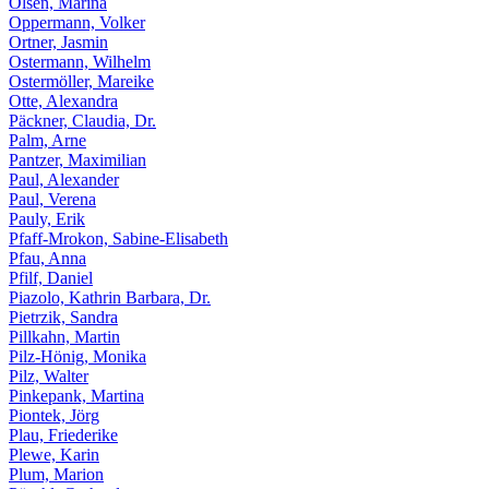
Olsen, Marina
Oppermann, Volker
Ortner, Jasmin
Ostermann, Wilhelm
Ostermöller, Mareike
Otte, Alexandra
Päckner, Claudia, Dr.
Palm, Arne
Pantzer, Maximilian
Paul, Alexander
Paul, Verena
Pauly, Erik
Pfaff-Mrokon, Sabine-Elisabeth
Pfau, Anna
Pfilf, Daniel
Piazolo, Kathrin Barbara, Dr.
Pietrzik, Sandra
Pillkahn, Martin
Pilz-Hönig, Monika
Pilz, Walter
Pinkepank, Martina
Piontek, Jörg
Plau, Friederike
Plewe, Karin
Plum, Marion