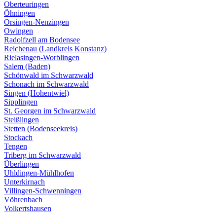
Oberteuringen
Öhningen
Orsingen-Nenzingen
Owingen
Radolfzell am Bodensee
Reichenau (Landkreis Konstanz)
Rielasingen-Worblingen
Salem (Baden)
Schönwald im Schwarzwald
Schonach im Schwarzwald
Singen (Hohentwiel)
Sipplingen
St. Georgen im Schwarzwald
Steißlingen
Stetten (Bodenseekreis)
Stockach
Tengen
Triberg im Schwarzwald
Überlingen
Uhldingen-Mühlhofen
Unterkirnach
Villingen-Schwenningen
Vöhrenbach
Volkertshausen