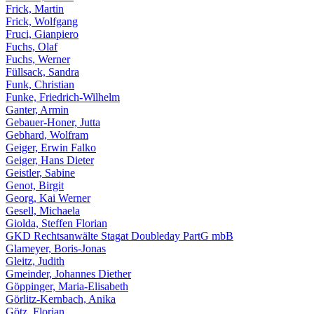
Frick, Martin
Frick, Wolfgang
Fruci, Gianpiero
Fuchs, Olaf
Fuchs, Werner
Füllsack, Sandra
Funk, Christian
Funke, Friedrich-Wilhelm
Ganter, Armin
Gebauer-Honer, Jutta
Gebhard, Wolfram
Geiger, Erwin Falko
Geiger, Hans Dieter
Geistler, Sabine
Genot, Birgit
Georg, Kai Werner
Gesell, Michaela
Giolda, Steffen Florian
GKD Rechtsanwälte Stagat Doubleday PartG mbB
Glameyer, Boris-Jonas
Gleitz, Judith
Gmeinder, Johannes Diether
Göppinger, Maria-Elisabeth
Görlitz-Kernbach, Anika
Götz, Florian