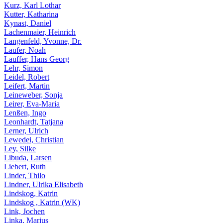
Kurz, Karl Lothar
Kutter, Katharina
Kynast, Daniel
Lachenmaier, Heinrich
Langenfeld, Yvonne, Dr.
Laufer, Noah
Lauffer, Hans Georg
Lehr, Simon
Leidel, Robert
Leifert, Martin
Leineweber, Sonja
Leirer, Eva-Maria
Lenßen, Ingo
Leonhardt, Tatjana
Lerner, Ulrich
Lewedei, Christian
Ley, Silke
Libuda, Larsen
Liebert, Ruth
Linder, Thilo
Lindner, Ulrika Elisabeth
Lindskog, Katrin
Lindskog , Katrin (WK)
Link, Jochen
Linka, Marius