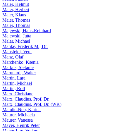
Maier, Helmut
Maier, Herbert
Maier, Klaus
Maier, Thomas
Maier, Thomas
Majewski, Hans-Reinhard
Majewski, Jutta
Malar, Michael
Manke, Frederik M., Dr.
Mansfeldt, Vera
Manz, Olaf
Marchenko, Ksenia
Markus, Stefanie
Marquardt, Walter
Martin, Lara
Martin, Michael
Martin, Rolf
Marx, Christiane
Marx, Claudius, Prof. Dr.
Marx, Claudius, Prof. Dr. (WK)
Matulic-Neb, Karina
Maurer, Michaela
Maurer, Vanessa
Mayer, Henrik Peter
Mayer-Lay, Volker