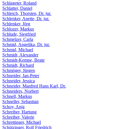
Schlageter, Roland
Schlatter, Daniel
Schleich, Thorsten, Dr. jur.
Schlenker, Anette, Dr. jur.
Schlenker, Jörg
Schlozer, Markus
Schlude, Siegfried
Schmelzer, Carla
Schmid, Angelika, Dr. jur.
Schmid, Michael
Schmidt, Alexander
Schmidt-Kempe, Beate
Schmidt, Richard
Schmöger, Jürgen
Schneider, Jan-Peter
Schneider, Jessica
Schneider, Manfred Hans Karl, Dr.
Schneiders, Norbert
Schnell, Markus
Schneller, Sebastian
Schoy, Anja
Schreiber, Hartung
Schreiber, Valerie
Schrettinger, Michael
Schützinger, Rolf Friedrich