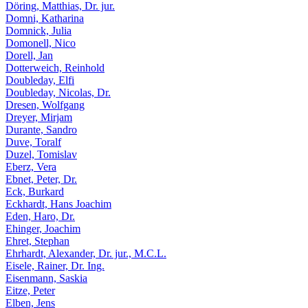
Döring, Matthias, Dr. jur.
Domni, Katharina
Domnick, Julia
Domonell, Nico
Dorell, Jan
Dotterweich, Reinhold
Doubleday, Elfi
Doubleday, Nicolas, Dr.
Dresen, Wolfgang
Dreyer, Mirjam
Durante, Sandro
Duve, Toralf
Duzel, Tomislav
Eberz, Vera
Ebnet, Peter, Dr.
Eck, Burkard
Eckhardt, Hans Joachim
Eden, Haro, Dr.
Ehinger, Joachim
Ehret, Stephan
Ehrhardt, Alexander, Dr. jur., M.C.L.
Eisele, Rainer, Dr. Ing.
Eisenmann, Saskia
Eitze, Peter
Elben, Jens