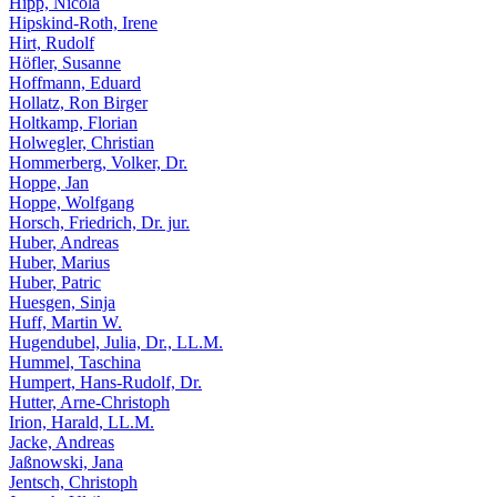
Hipp, Nicola
Hipskind-Roth, Irene
Hirt, Rudolf
Höfler, Susanne
Hoffmann, Eduard
Hollatz, Ron Birger
Holtkamp, Florian
Holwegler, Christian
Hommerberg, Volker, Dr.
Hoppe, Jan
Hoppe, Wolfgang
Horsch, Friedrich, Dr. jur.
Huber, Andreas
Huber, Marius
Huber, Patric
Huesgen, Sinja
Huff, Martin W.
Hugendubel, Julia, Dr., LL.M.
Hummel, Taschina
Humpert, Hans-Rudolf, Dr.
Hutter, Arne-Christoph
Irion, Harald, LL.M.
Jacke, Andreas
Jaßnowski, Jana
Jentsch, Christoph