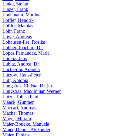
Linke, Stefan
Linzer, Frank
Lodemann, Martina
Löffler, Hendrik
Löffler, Mathias
Löhr, Franz
Löwe, Andreas
Lohausen-Ilse, Rosika
Lohner, Joachim, Dr.
Lopez Fernandez, Maria
Lorenz, Jens
Lubitz, Andrea, Dr.
Lucheroni, Arianna
Lützow, Hans-Peter
Luft, Antonia
Lungstras, Christa, Dr. jur.
Lungstras, Maximilian Werner
Lutze, Tobias Paul
Maack, Gunther
Maccari, Andreas
Macha, Thomas
Mager, Miriam
Maier-Boueke, Manuela
Maier, Dennis Alexander
Maier, Fabian