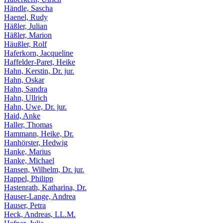
Händle, Sascha
Haenel, Rudy
Häßler, Julian
Häßler, Marion
Häußler, Rolf
Haferkorn, Jacqueline
Haffelder-Paret, Heike
Hahn, Kerstin, Dr. jur.
Hahn, Oskar
Hahn, Sandra
Hahn, Ullrich
Hahn, Uwe, Dr. jur.
Haid, Anke
Haller, Thomas
Hammann, Heike, Dr.
Hanhörster, Hedwig
Hanke, Marius
Hanke, Michael
Hansen, Wilhelm, Dr. jur.
Happel, Philipp
Hastenrath, Katharina, Dr.
Hauser-Lange, Andrea
Hauser, Petra
Heck, Andreas, LL.M.