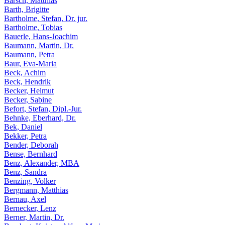
Barsch, Matthias
Barth, Brigitte
Bartholme, Stefan, Dr. jur.
Bartholme, Tobias
Bauerle, Hans-Joachim
Baumann, Martin, Dr.
Baumann, Petra
Baur, Eva-Maria
Beck, Achim
Beck, Hendrik
Becker, Helmut
Becker, Sabine
Befort, Stefan, Dipl.-Jur.
Behnke, Eberhard, Dr.
Bek, Daniel
Bekker, Petra
Bender, Deborah
Bense, Bernhard
Benz, Alexander, MBA
Benz, Sandra
Benzing, Volker
Bergmann, Matthias
Bernau, Axel
Bernecker, Lenz
Berner, Martin, Dr.