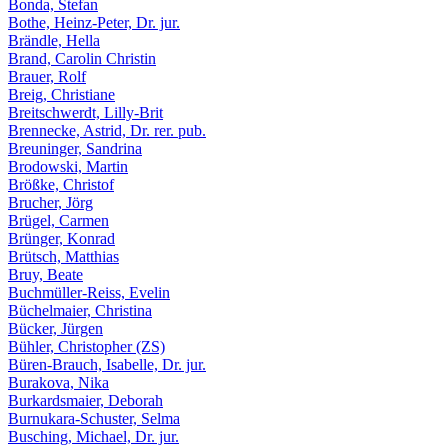
Bonda, Stefan
Bothe, Heinz-Peter, Dr. jur.
Brändle, Hella
Brand, Carolin Christin
Brauer, Rolf
Breig, Christiane
Breitschwerdt, Lilly-Brit
Brennecke, Astrid, Dr. rer. pub.
Breuninger, Sandrina
Brodowski, Martin
Brößke, Christof
Brucher, Jörg
Brügel, Carmen
Brünger, Konrad
Brütsch, Matthias
Bruy, Beate
Buchmüller-Reiss, Evelin
Büchelmaier, Christina
Bücker, Jürgen
Bühler, Christopher (ZS)
Büren-Brauch, Isabelle, Dr. jur.
Burakova, Nika
Burkardsmaier, Deborah
Burnukara-Schuster, Selma
Busching, Michael, Dr. jur.