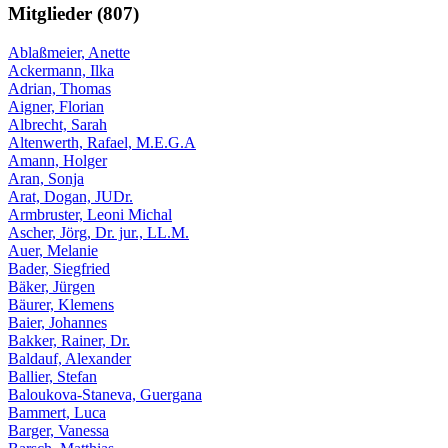
Mitglieder (807)
Ablaßmeier, Anette
Ackermann, Ilka
Adrian, Thomas
Aigner, Florian
Albrecht, Sarah
Altenwerth, Rafael, M.E.G.A
Amann, Holger
Aran, Sonja
Arat, Dogan, JUDr.
Armbruster, Leoni Michal
Ascher, Jörg, Dr. jur., LL.M.
Auer, Melanie
Bader, Siegfried
Bäker, Jürgen
Bäurer, Klemens
Baier, Johannes
Bakker, Rainer, Dr.
Baldauf, Alexander
Ballier, Stefan
Baloukova-Staneva, Guergana
Bammert, Luca
Barger, Vanessa