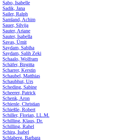
Sabo, Isabelle
Sadik, Jana
Sailer, Ralph
Samland, Achim
Sauer, Silvija
Sauter, Ariane
Sauter, Isabella
Savas, Ümit
Saydam, Sabiha
Saydam, Salih Zeki
Schaalo, Wolfram
Schäfer, Birgitta
Scharrer, Kerstin
Schaubel, Matthias
Schaubhut, Urs
Scheding, Sabine
Scheerer, Patrick
Schenk, Aron
Schienle, Christian
Schießle, Robert
Schiller, Florian, LL.M.
Schilling, Klaus, Dr.
Schilling, Rahel
Schira, Isabel
Schlaberg, Barbara