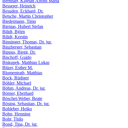
Bernhart, Kajetan Alfons Maria
Besserer, Heinrich
Besuden, Eckhard, Dr.
Betsche, Martin Christopher
Biedermann, Timo
Bienias, Hubert Stefan
Bilidt, Björn
Bilidt, Kerstin
Binninger, Thomas, Dr. jur.
Binzberger, Sebastian
Bippus, Birgit, Dr.
Bischoff, Guido
Biskupek, Matthias Lukas
Bitzer, Esther M.
Blumentrath, Matthias
Bock, Rüdiger
Böhler, Michael
Böhm, Andreas, Dr. jur.
Börner, Eberhard
Böschet-Weber, Beate
Bösing, Sebastian, Dr. jur.
Bohleber, Heiko
Bohn, Henning
Bohr, Thilo
Bond, Tina, Dr. jur.