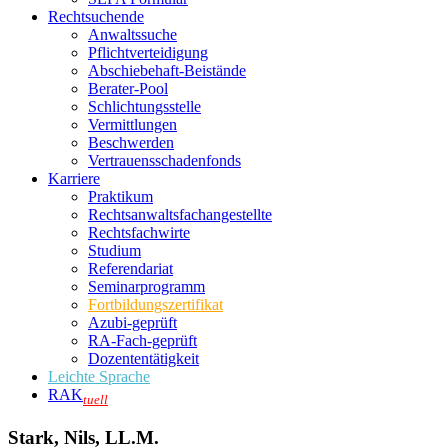
Rechtsuchende
Anwaltssuche
Pflichtverteidigung
Abschiebehaft-Beistände
Berater-Pool
Schlichtungsstelle
Vermittlungen
Beschwerden
Vertrauensschadenfonds
Karriere
Praktikum
Rechtsanwalts­fachangestellte
Rechtsfachwirte
Studium
Referendariat
Seminarprogramm
Fortbildungszertifikat
Azubi-geprüft
RA-Fach-geprüft
Dozententätigkeit
Leichte Sprache
RAK
tuell
Stark, Nils, LL.M.