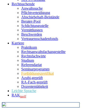
Rechtsuchende
Anwaltssuche
Pflichtverteidigung
Abschiebehaft-Beistände
Berater-Pool
Schlichtungsstelle
Vermittlungen
Beschwerden
Vertrauensschadenfonds
Karriere
Praktikum
Rechtsanwalts­fachangestellte
Rechtsfachwirte
Studium
Referendariat
Seminarprogramm
Fortbildungszertifikat
Azubi-geprüft
RA-Fach-geprüft
Dozententätigkeit
Leichte Sprache
RAK
tuell