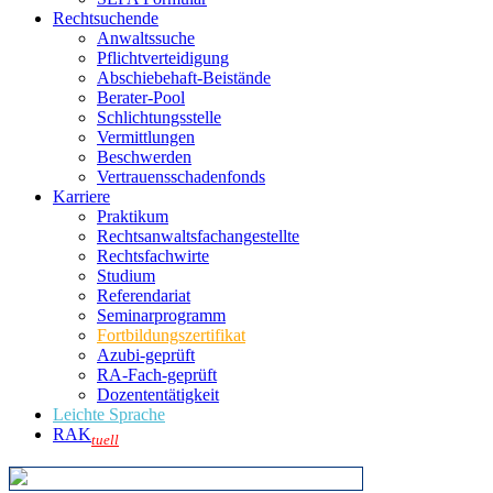
Rechtsuchende
Anwaltssuche
Pflichtverteidigung
Abschiebehaft-Beistände
Berater-Pool
Schlichtungsstelle
Vermittlungen
Beschwerden
Vertrauensschadenfonds
Karriere
Praktikum
Rechtsanwalts­fachangestellte
Rechtsfachwirte
Studium
Referendariat
Seminarprogramm
Fortbildungszertifikat
Azubi-geprüft
RA-Fach-geprüft
Dozententätigkeit
Leichte Sprache
RAK
tuell