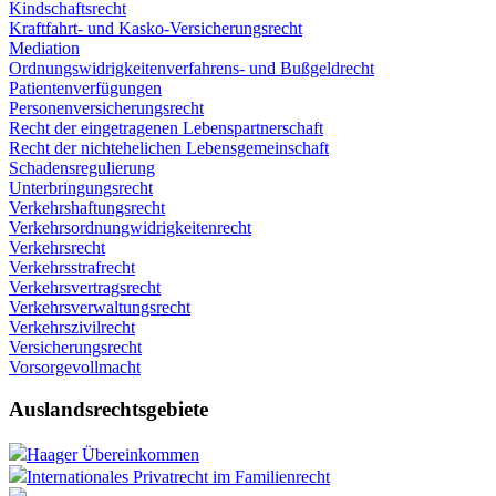
Kindschaftsrecht
Kraftfahrt- und Kasko-Versicherungsrecht
Mediation
Ordnungswidrigkeitenverfahrens- und Bußgeldrecht
Patientenverfügungen
Personenversicherungsrecht
Recht der eingetragenen Lebenspartnerschaft
Recht der nichtehelichen Lebensgemeinschaft
Schadensregulierung
Unterbringungsrecht
Verkehrshaftungsrecht
Verkehrsordnungwidrigkeitenrecht
Verkehrsrecht
Verkehrsstrafrecht
Verkehrsvertragsrecht
Verkehrsverwaltungsrecht
Verkehrszivilrecht
Versicherungsrecht
Vorsorgevollmacht
Auslandsrechtsgebiete
Haager Übereinkommen
Internationales Privatrecht im Familienrecht