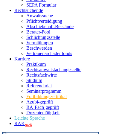
SEPA Formular
Rechtsuchende
Anwaltssuche
Pflichtverteidigung
Abschiebehaft-Beistände
Berater-Pool
Schlichtungsstelle
Vermittlungen
Beschwerden
Vertrauensschadenfonds
Karriere
Praktikum
Rechtsanwalts­fachangestellte
Rechtsfachwirte
Studium
Referendariat
Seminarprogramm
Fortbildungszertifikat
Azubi-geprüft
RA-Fach-geprüft
Dozententätigkeit
Leichte Sprache
RAK
tuell