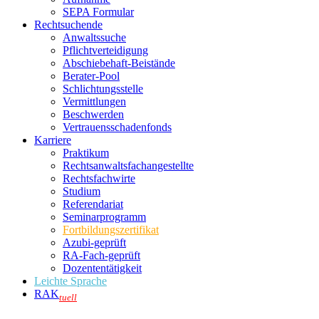
SEPA Formular
Rechtsuchende
Anwaltssuche
Pflichtverteidigung
Abschiebehaft-Beistände
Berater-Pool
Schlichtungsstelle
Vermittlungen
Beschwerden
Vertrauensschadenfonds
Karriere
Praktikum
Rechtsanwalts­fachangestellte
Rechtsfachwirte
Studium
Referendariat
Seminarprogramm
Fortbildungszertifikat
Azubi-geprüft
RA-Fach-geprüft
Dozententätigkeit
Leichte Sprache
RAK
tuell