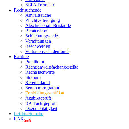
SEPA Formular
Rechtsuchende
Anwaltssuche
Pflichtverteidigung
Abschiebehaft-Beistände
Berater-Pool
Schlichtungsstelle
Vermittlungen
Beschwerden
Vertrauensschadenfonds
Karriere
Praktikum
Rechtsanwalts­fachangestellte
Rechtsfachwirte
Studium
Referendariat
Seminarprogramm
Fortbildungszertifikat
Azubi-geprüft
RA-Fach-geprüft
Dozententätigkeit
Leichte Sprache
RAK
tuell