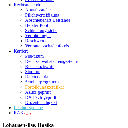
Rechtsuchende
Anwaltssuche
Pflichtverteidigung
Abschiebehaft-Beistände
Berater-Pool
Schlichtungsstelle
Vermittlungen
Beschwerden
Vertrauensschadenfonds
Karriere
Praktikum
Rechtsanwalts­fachangestellte
Rechtsfachwirte
Studium
Referendariat
Seminarprogramm
Fortbildungszertifikat
Azubi-geprüft
RA-Fach-geprüft
Dozententätigkeit
Leichte Sprache
RAK
tuell
Lohausen-Ilse, Rosika