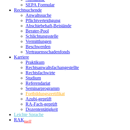
SEPA Formular
Rechtsuchende
Anwaltssuche
Pflichtverteidigung
Abschiebehaft-Beistände
Berater-Pool
Schlichtungsstelle
Vermittlungen
Beschwerden
Vertrauensschadenfonds
Karriere
Praktikum
Rechtsanwalts­fachangestellte
Rechtsfachwirte
Studium
Referendariat
Seminarprogramm
Fortbildungszertifikat
Azubi-geprüft
RA-Fach-geprüft
Dozententätigkeit
Leichte Sprache
RAK
tuell