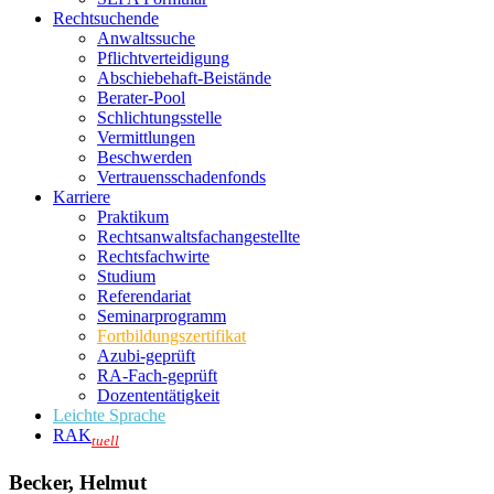
Rechtsuchende
Anwaltssuche
Pflichtverteidigung
Abschiebehaft-Beistände
Berater-Pool
Schlichtungsstelle
Vermittlungen
Beschwerden
Vertrauensschadenfonds
Karriere
Praktikum
Rechtsanwalts­fachangestellte
Rechtsfachwirte
Studium
Referendariat
Seminarprogramm
Fortbildungszertifikat
Azubi-geprüft
RA-Fach-geprüft
Dozententätigkeit
Leichte Sprache
RAK
tuell
Becker, Helmut