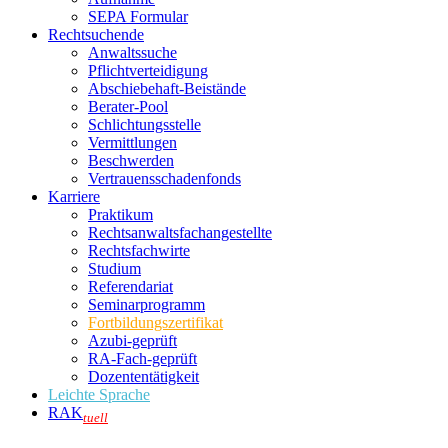
SEPA Formular
Rechtsuchende
Anwaltssuche
Pflichtverteidigung
Abschiebehaft-Beistände
Berater-Pool
Schlichtungsstelle
Vermittlungen
Beschwerden
Vertrauensschadenfonds
Karriere
Praktikum
Rechtsanwalts­fachangestellte
Rechtsfachwirte
Studium
Referendariat
Seminarprogramm
Fortbildungszertifikat
Azubi-geprüft
RA-Fach-geprüft
Dozententätigkeit
Leichte Sprache
RAK
tuell