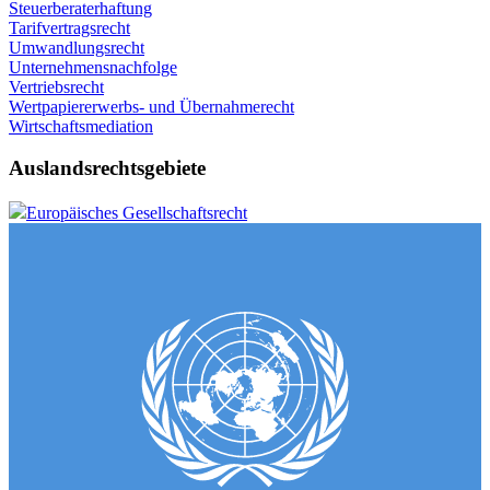
Steuerberaterhaftung
Tarifvertragsrecht
Umwandlungsrecht
Unternehmensnachfolge
Vertriebsrecht
Wertpapiererwerbs- und Übernahmerecht
Wirtschaftsmediation
Auslandsrechtsgebiete
Europäisches Gesellschaftsrecht