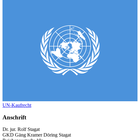
UN-Kaufrecht
Anschrift
Dr. jur. Rolf Stagat
GKD Gäng Kramer Döring Stagat