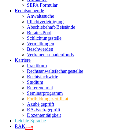
SEPA Formular
Rechtsuchende
Anwaltssuche
Pflichtverteidigung
Abschiebehaft-Beistände
Berater-Pool
Schlichtungsstelle
Vermittlungen
Beschwerden
Vertrauensschadenfonds
Karriere
Praktikum
Rechtsanwalts­fachangestellte
Rechtsfachwirte
Studium
Referendariat
Seminarprogramm
Fortbildungszertifikat
Azubi-geprüft
RA-Fach-geprüft
Dozententätigkeit
Leichte Sprache
RAK
tuell