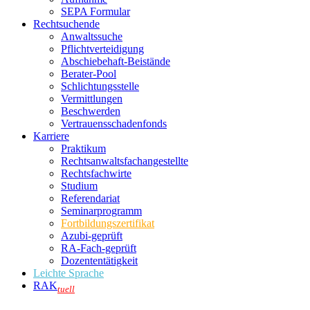
SEPA Formular
Rechtsuchende
Anwaltssuche
Pflichtverteidigung
Abschiebehaft-Beistände
Berater-Pool
Schlichtungsstelle
Vermittlungen
Beschwerden
Vertrauensschadenfonds
Karriere
Praktikum
Rechtsanwalts­fachangestellte
Rechtsfachwirte
Studium
Referendariat
Seminarprogramm
Fortbildungszertifikat
Azubi-geprüft
RA-Fach-geprüft
Dozententätigkeit
Leichte Sprache
RAK
tuell